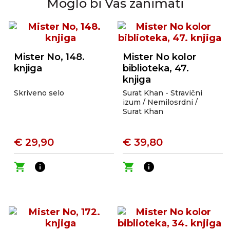
Moglo bi Vas zanimati
Mister No, 148.
Mister No kolor
knjiga
biblioteka, 47.
knjiga
Skriveno selo
Surat Khan - Stravični
izum / Nemilosrdni /
Surat Khan
€ 29,90
€ 39,80
shopping_cart
info
shopping_cart
info