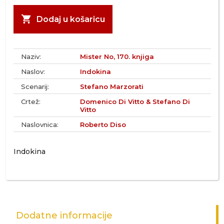
shopping_cart
Dodaj u košaricu
Naziv:
Mister No, 170. knjiga
Naslov:
Indokina
Scenarij:
Stefano Marzorati
Crtež:
Domenico Di Vitto & Stefano Di
Vitto
Naslovnica:
Roberto Diso
Indokina
Dodatne informacije