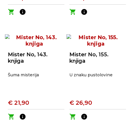
shopping_cart
info
shopping_cart
info
Mister No, 143.
Mister No, 155.
knjiga
knjiga
Šuma misterija
U znaku pustolovine
€ 21,90
€ 26,90
shopping_cart
info
shopping_cart
info