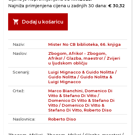
Najniža primjenjena cijena u zadnjih 30 dana:
€ 30,32
shopping_cart
Dodaj u košaricu
Naziv:
Mister No CB biblioteka, 66. knjiga
Naslov:
Zbogom, Afriko! - Zbogom,
Afriko! / Glazba, maestro! / Zvijeri
u ljudskom obličju
Scenarij:
Luigi Mignacco & Guido Nolitta /
Guido Nolitta / Guido Nolitta &
Luigi Mignacco
Crtež:
Marco Bianchini, Domenico Di
Vitto & Stefano Di Vitto /
Domenico Di Vitto & Stefano Di
Vitto / Domenico Di Vitto &
Stefano Di Vitto, Roberto Diso
Naslovnica:
Roberto Diso