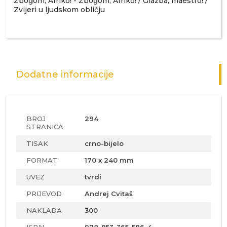
Zbogom, Afriko! - Zbogom, Afriko! / Glazba, maestro! /
Zvijeri u ljudskom obličju
Dodatne informacije
BROJ
294
STRANICA
TISAK
crno-bijelo
FORMAT
170 x 240 mm
UVEZ
tvrdi
PRIJEVOD
Andrej Cvitaš
NAKLADA
300