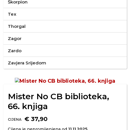
Škorpion
Tex
Thorgal
Zagor
Zardo
Zavjera Srijedom
Mister No CB biblioteka,
66. knjiga
€ 37,90
CIJENA
Cijena je nepromijenjena od
11.11.2025.