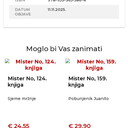
ISBN
978-953-365-586-4
DATUM
11.11.2025.
OBJAVE
Moglo bi Vas zanimati
Mister No, 124.
Mister No, 159.
knjiga
knjiga
Sjeme mržnje
Pobunjenik Juanito
€ 24,55
€ 29,90