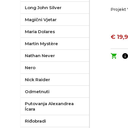
Long John Silver
Projekt 
Magični Vjetar
Maria Dolares
€ 19,9
Martin Mystère
shopping_cart
inf
Nathan Never
Nero
Nick Raider
Odmetnuti
Putovanja Alexandrea
Ícara
Riđobradi