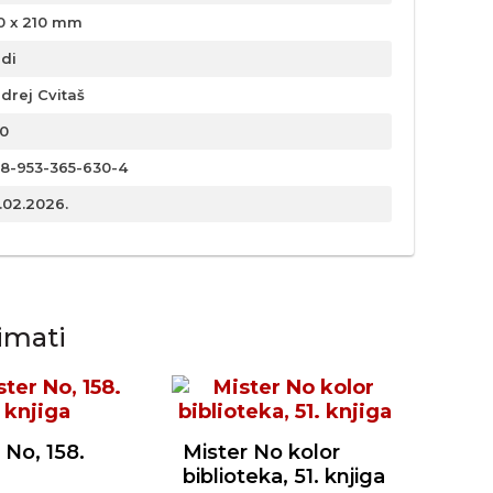
0 x 210 mm
rdi
drej Cvitaš
0
8-953-365-630-4
.02.2026.
imati
 No, 158.
Mister No kolor
biblioteka, 51. knjiga