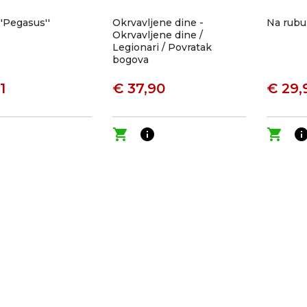
''Pegasus''
Okrvavljene dine -
Na rubu
Okrvavljene dine /
Legionari / Povratak
bogova
1
€ 37,90
€ 29,
o
shopping_cart
info
shopping_cart
inf