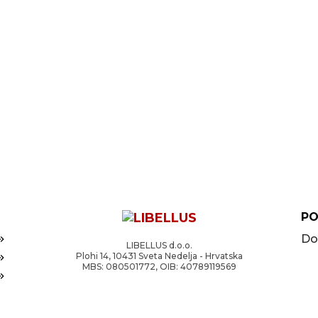
PO
Do
LIBELLUS d.o.o.
Plohi 14, 10431 Sveta Nedelja - Hrvatska
MBS: 080501772, OIB: 40789119569