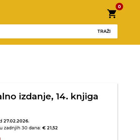
0
shopping_cart
TRAŽI
lno izdanje, 14. knjiga
od
27.02.2026.
u zadnjih 30 dana:
€ 21,52