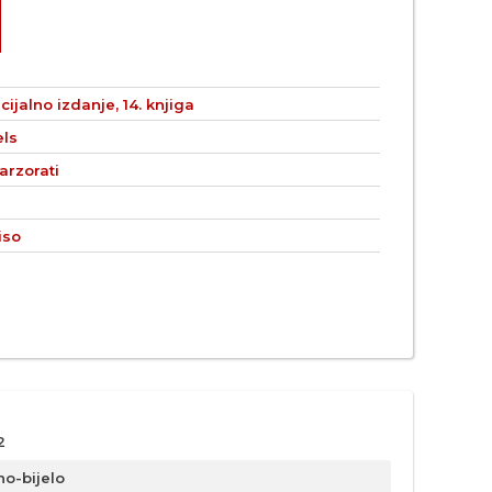
ijalno izdanje, 14. knjiga
els
arzorati
iso
2
no-bijelo