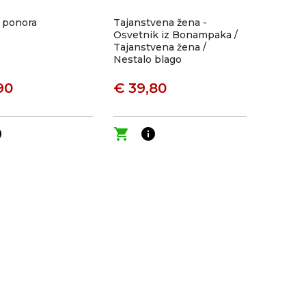
 ponora
Tajanstvena žena -
Osvetnik iz Bonampaka /
Tajanstvena žena /
Nestalo blago
90
€ 39,80
o
shopping_cart
info