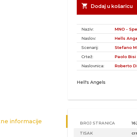
shopping_cart
Dodaj u košaricu
Naziv:
MNO - Spec
Naslov:
Hells Ang
Scenarij:
Stefano M
Crtež:
Paolo Bisi
Naslovnica:
Roberto D
Hell's Angels
ne informacije
BROJ STRANICA
16
TISAK
cr