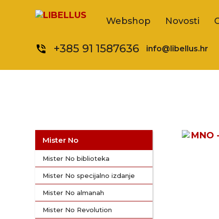
Webshop
Novosti
+385 91 1587636
phone_in_talk
info@libellus.hr
Mister No
Mister No biblioteka
Mister No specijalno izdanje
Mister No almanah
Mister No Revolution