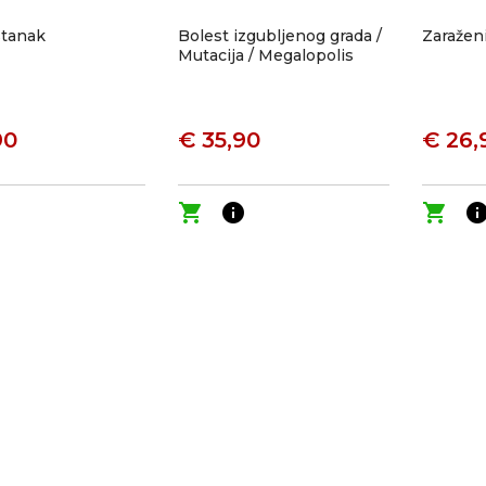
stanak
Bolest izgubljenog grada /
Zaražen
Mutacija / Megalopolis
90
€ 35,90
€ 26,
o
shopping_cart
info
shopping_cart
inf