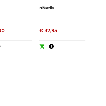
i
Ništavilo
90
€ 32,95
o
shopping_cart
info