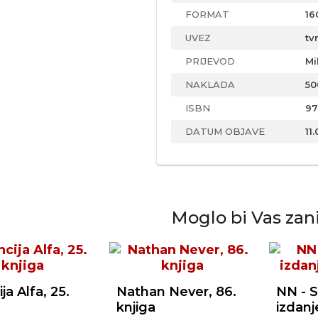
FORMAT
16
UVEZ
tv
PRIJEVOD
Mi
NAKLADA
50
ISBN
97
DATUM OBJAVE
11.
Moglo bi Vas zan
ja Alfa, 25.
Nathan Never, 86.
NN - S
knjiga
izdanj