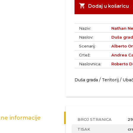
shopping_cart
Dodaj u košaricu
Naziv:
Nathan Nev
Naslov:
Duša grada
Scenarij:
Alberto On
Crtež:
Andrea Cas
Naslovnica:
Roberto D
Duša grada / Teritorij / Ub
ne informacije
BROJ STRANICA
29
TISAK
cr