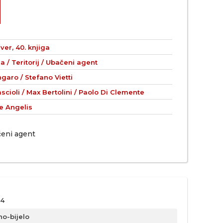
er, 40. knjiga
 / Teritorij / Ubačeni agent
garo / Stefano Vietti
cioli / Max Bertolini / Paolo Di Clemente
e Angelis
ačeni agent
4
no-bijelo