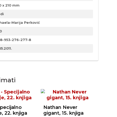
0 x 210 mm
rdi
haela-Marija Perković
0
8-953-276-277-8
05.2011.
imati
pecijalno
Nathan Never
e, 22. knjiga
gigant, 15. knjiga