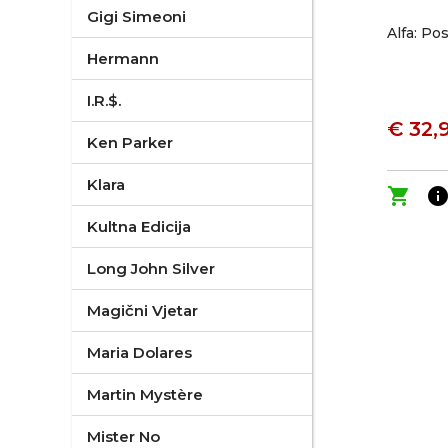
Gigi Simeoni
Alfa: Po
Hermann
I.R.$.
€ 32,
Ken Parker
Klara
shopping_cart
inf
Kultna Edicija
Long John Silver
Magični Vjetar
Maria Dolares
Martin Mystère
Mister No