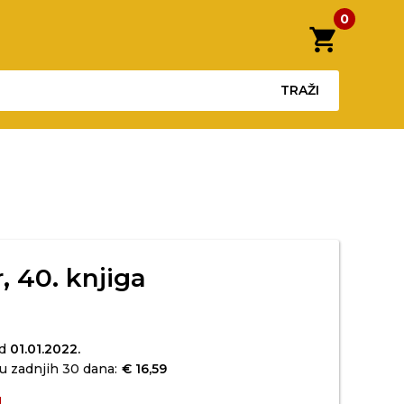
0
shopping_cart
TRAŽI
 40. knjiga
od
01.01.2022.
u zadnjih 30 dana:
€ 16,59