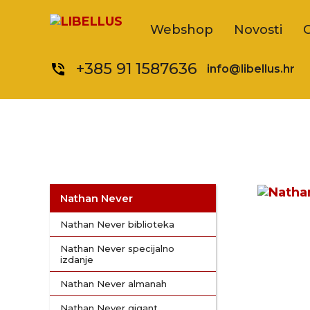
Webshop
Novosti
+385 91 1587636
phone_in_talk
info@libellus.hr
Nathan Never
Nathan Never biblioteka
Nathan Never specijalno
izdanje
Nathan Never almanah
Nathan Never gigant