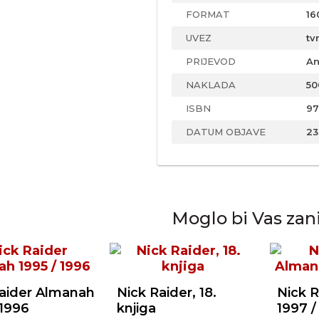
FORMAT
16
UVEZ
tv
PRIJEVOD
An
NAKLADA
50
ISBN
97
DATUM OBJAVE
23
Moglo bi Vas zan
Raider Almanah
Nick Raider, 18.
Nick 
 1996
knjiga
1997 /