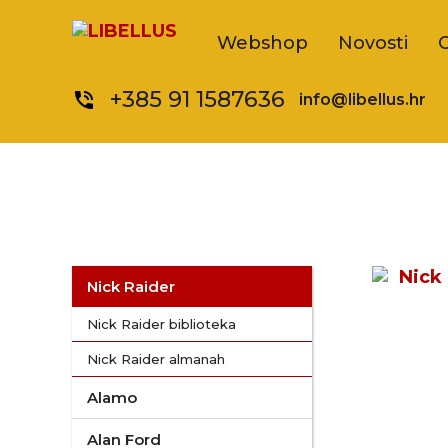
Webshop
Novosti
+385 91 1587636
phone_in_talk
info@libellus.hr
Nick Raider
Nick Raider biblioteka
Nick Raider almanah
Alamo
Alan Ford