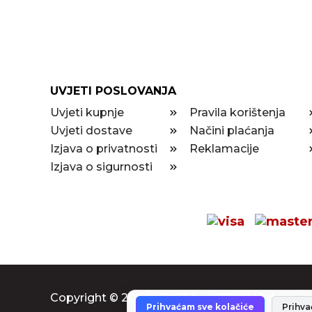
UVJETI POSLOVANJA
Uvjeti kupnje
Pravila korištenja
Uvjeti dostave
Načini plaćanja
Izjava o privatnosti
Reklamacije
Izjava o sigurnosti
Copyright © 2004 - 2025
by LIBELLUS d.o.o.
, 
Prihvaćam sve kolačiće
Prihv