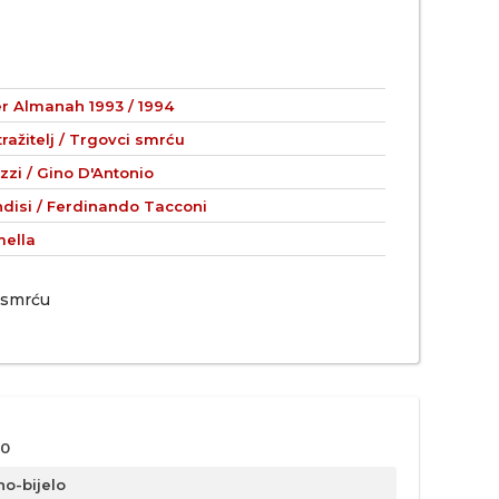
er Almanah 1993 / 1994
tražitelj / Trgovci smrću
zzi / Gino D'Antonio
ndisi / Ferdinando Tacconi
ella
i smrću
0
no-bijelo