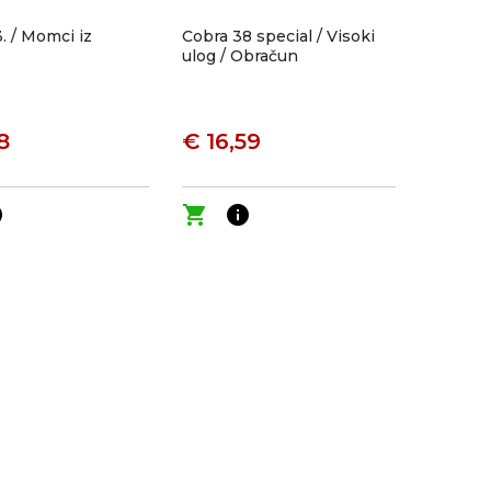
. / Momci iz
Cobra 38 special / Visoki
ulog / Obračun
8
€ 16,59
o
shopping_cart
info