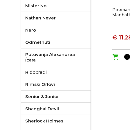
Mister No
Piromani
Manhatta
Nathan Never
Nero
€ 11,2
Odmetnuti
Putovanja Alexandrea
shopping_cart
inf
Ícara
Riđobradi
Rimski Orlovi
Senior & Junior
Shanghai Devil
Sherlock Holmes