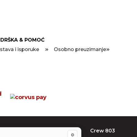
DRŠKA & POMOĆ
stava i isporuke
Osobno preuzimanje
Crew 803
⚙