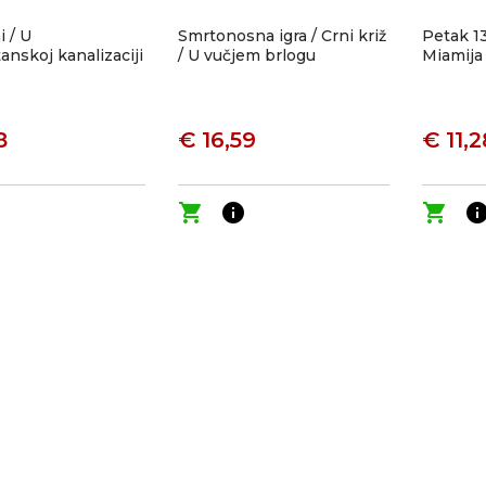
 / U
Smrtonosna igra / Crni križ
Petak 13
nskoj kanalizaciji
/ U vučjem brlogu
Miamija
8
€ 16,59
€ 11,2
o
shopping_cart
info
shopping_cart
inf