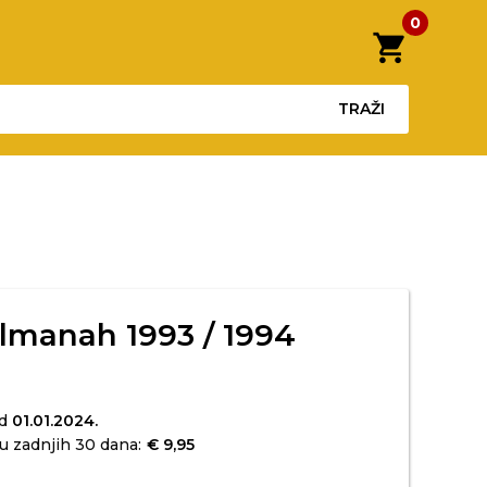
0
shopping_cart
TRAŽI
lmanah 1993 / 1994
od
01.01.2024.
u zadnjih 30 dana:
€ 9,95