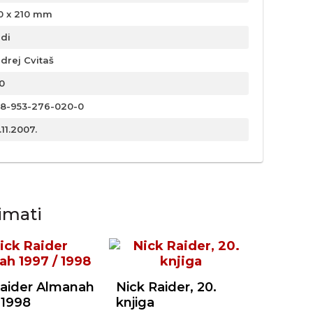
0 x 210 mm
rdi
drej Cvitaš
0
8-953-276-020-0
.11.2007.
imati
Raider Almanah
Nick Raider, 20.
 1998
knjiga