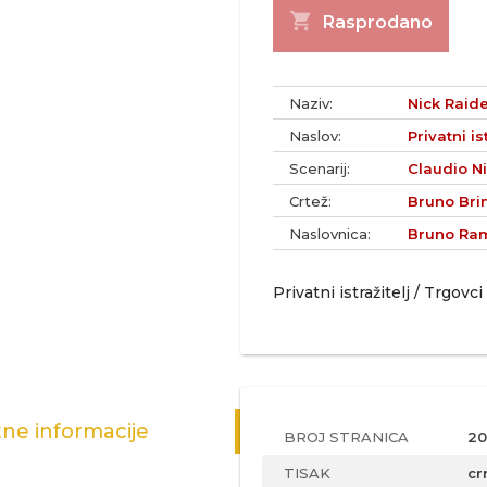
shopping_cart
Rasprodano
Naziv:
Nick Raid
Naslov:
Privatni is
Scenarij:
Claudio Ni
Crtež:
Bruno Bri
Naslovnica:
Bruno Ram
Privatni istražitelj / Trgovc
ne informacije
BROJ STRANICA
20
TISAK
cr