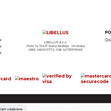
PO
Do
LIBELLUS d.o.o.
Plohi 14, 10431 Sveta Nedelja - Hrvatska
MBS: 080501772, OIB: 40789119569
all rights reserved. |
Postavke kolačića
aćam odabrane