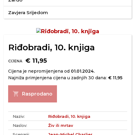
Zavjera Srijedom
Riđobradi, 10. knjiga
€ 11,95
CIJENA
Cijena je nepromijenjena od
01.01.2024.
Najniža primjenjena cijena u zadnjih 30 dana:
€ 11,95
shopping_cart
Rasprodano
Naziv:
Riđobradi, 10. knjiga
Naslov:
Živ ili mrtav
Scenarij:
Jean-Michel Charlier