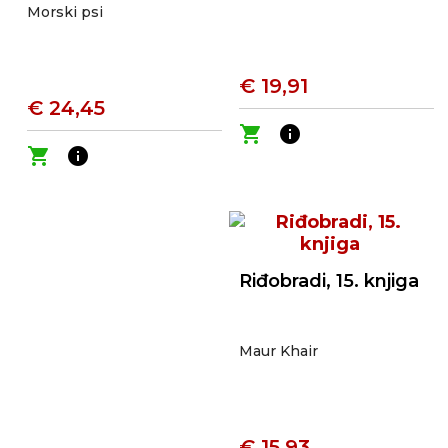
Morski psi
€ 19,91
€ 24,45
shopping_cart
info
shopping_cart
info
Riđobradi, 15. knjiga
Maur Khair
€ 15,93