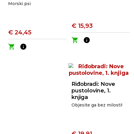
Morski psi
€ 15,93
€ 24,45
shopping_cart
info
shopping_cart
info
Riđobradi: Nove
pustolovine, 1.
knjiga
Objesite ga bez milosti!
€ 19,91