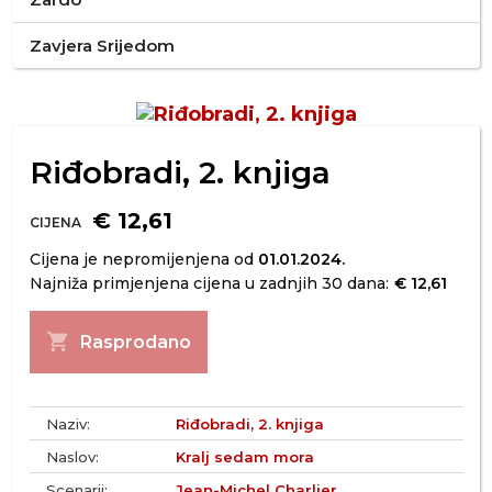
Zavjera Srijedom
Riđobradi, 2. knjiga
€ 12,61
CIJENA
Cijena je nepromijenjena od
01.01.2024.
Najniža primjenjena cijena u zadnjih 30 dana:
€ 12,61
shopping_cart
Rasprodano
Naziv:
Riđobradi, 2. knjiga
Naslov:
Kralj sedam mora
Scenarij:
Jean-Michel Charlier