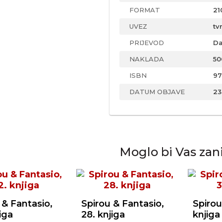
FORMAT
21
UVEZ
tv
PRIJEVOD
Da
NAKLADA
50
ISBN
97
DATUM OBJAVE
23
Moglo bi Vas zan
 & Fantasio,
Spirou & Fantasio,
Spirou
iga
28. knjiga
knjiga