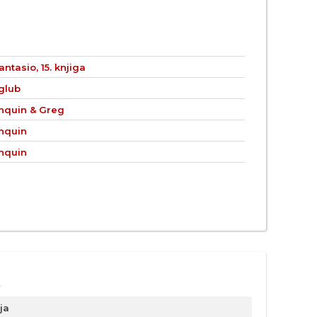
antasio, 15. knjiga
glub
nquin & Greg
nquin
nquin
ja