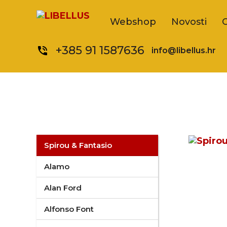
Webshop
Novosti
+385 91 1587636
phone_in_talk
info@libellus.hr
Spirou & Fantasio
Alamo
Alan Ford
Alfonso Font