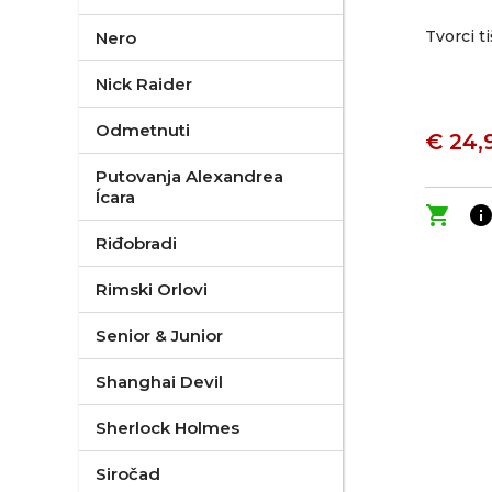
Tvorci t
Nero
Nick Raider
Odmetnuti
€ 24,
Putovanja Alexandrea
Ícara
shopping_cart
inf
Riđobradi
Rimski Orlovi
Senior & Junior
Shanghai Devil
Sherlock Holmes
Siročad