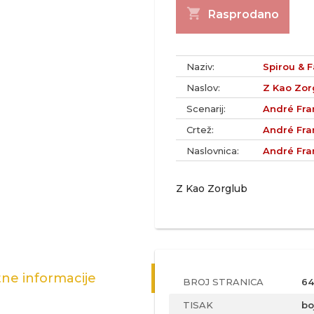
shopping_cart
Rasprodano
Naziv:
Spirou & F
Naslov:
Z Kao Zor
Scenarij:
André Fra
Crtež:
André Fra
Naslovnica:
André Fra
Z Kao Zorglub
ne informacije
BROJ STRANICA
64
TISAK
bo