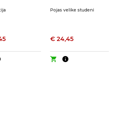
ija
Pojas velike studeni
45
€ 24,45
o
shopping_cart
info