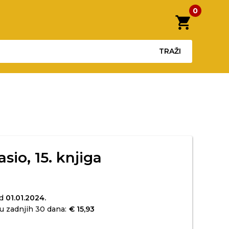
0
shopping_cart
TRAŽI
sio, 15. knjiga
od
01.01.2024.
u zadnjih 30 dana:
€ 15,93