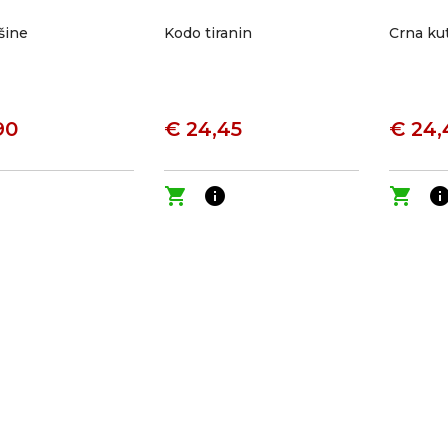
išine
Kodo tiranin
Crna kut
90
€ 24,45
€ 24,
o
shopping_cart
info
shopping_cart
inf