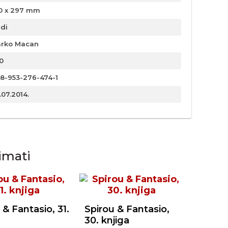
0 x 297 mm
rdi
rko Macan
0
8-953-276-474-1
.07.2014.
imati
 & Fantasio, 31.
Spirou & Fantasio,
30. knjiga