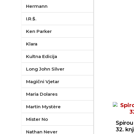
Hermann
I.R.$.
Ken Parker
Klara
Kultna Edicija
Long John Silver
Magični Vjetar
Maria Dolares
Martin Mystère
Mister No
Spirou
32. knj
Nathan Never