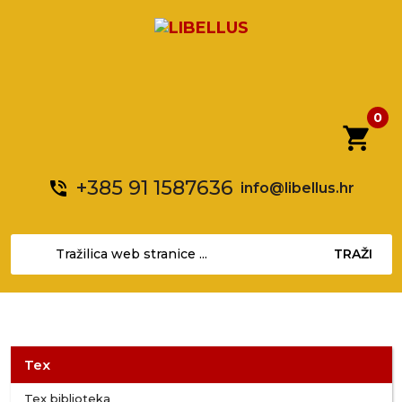
0
shopping_cart
+385 91 1587636
phone_in_talk
info@libellus.hr
TRAŽI
Tex
Tex biblioteka