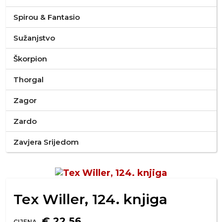
Spirou & Fantasio
Sužanjstvo
Škorpion
Thorgal
Zagor
Zardo
Zavjera Srijedom
Tex Willer, 124. knjiga
€ 22,56
CIJENA