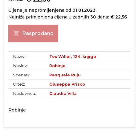
Cijena je nepromijenjena od
01.01.2023.
Najniža primjenjena cijena u zadnjih 30 dana:
€ 22,56
shopping_cart
Rasprodano
Naziv:
Tex Willer, 124. knjiga
Naslov:
Robinje
Scenarij:
Pasquale Ruju
Crtež:
Giuseppe Prisco
Naslovnica:
Claudio Villa
Robinje