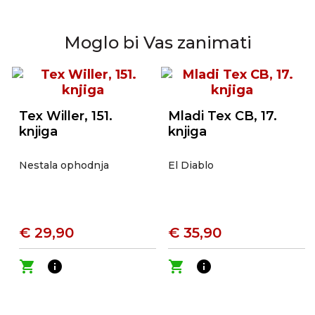
Moglo bi Vas zanimati
Tex Willer, 151.
Mladi Tex CB, 17.
knjiga
knjiga
Nestala ophodnja
El Diablo
€ 29,90
€ 35,90
shopping_cart
info
shopping_cart
info