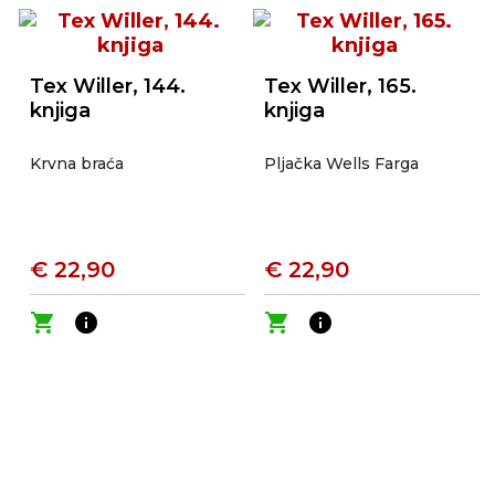
Tex Willer, 144.
Tex Willer, 165.
knjiga
knjiga
Krvna braća
Pljačka Wells Farga
€ 22,90
€ 22,90
shopping_cart
info
shopping_cart
info