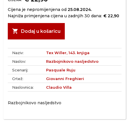
Cijena je nepromijenjena od
25.08.2024.
Najniža primjenjena cijena u zadnjih 30 dana:
€ 22,90
shopping_cart
Dodaj u košaricu
Naziv:
Tex Willer, 143. knjiga
Naslov:
Razbojnikovo nasljedstvo
Scenarij:
Pasquale Ruju
Crtež:
Giovanni Freghieri
Naslovnica:
Claudio Villa
Razbojnikovo nasljedstvo