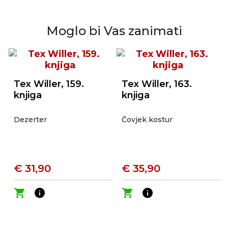
Moglo bi Vas zanimati
Tex Willer, 159.
Tex Willer, 163.
knjiga
knjiga
Dezerter
Čovjek kostur
€ 31,90
€ 35,90
shopping_cart
info
shopping_cart
info