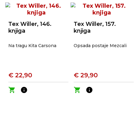
Tex Willer, 146.
Tex Willer, 157.
knjiga
knjiga
Na tragu Kita Carsona
Opsada postaje Mezcali
€ 22,90
€ 29,90
shopping_cart
info
shopping_cart
info