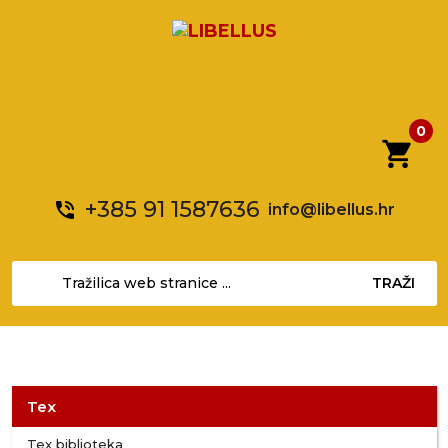
0
shopping_cart
+385 91 1587636
phone_in_talk
info@libellus.hr
TRAŽI
Tex
Tex biblioteka