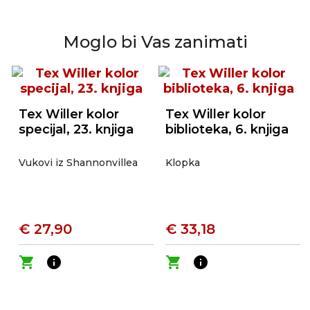
Moglo bi Vas zanimati
Tex Willer kolor
Tex Willer kolor
specijal, 23. knjiga
biblioteka, 6. knjiga
Vukovi iz Shannonvillea
Klopka
€ 27,90
€ 33,18
shopping_cart
info
shopping_cart
info