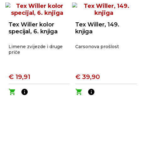
Tex Willer kolor
Tex Willer, 149.
specijal, 6. knjiga
knjiga
Limene zvijezde i druge
Carsonova prošlost
priče
€ 19,91
€ 39,90
shopping_cart
info
shopping_cart
info