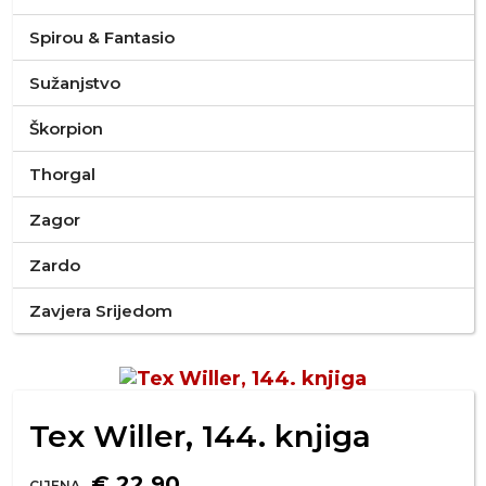
Spirou & Fantasio
Sužanjstvo
Škorpion
Thorgal
Zagor
Zardo
Zavjera Srijedom
Tex Willer, 144. knjiga
€ 22,90
CIJENA