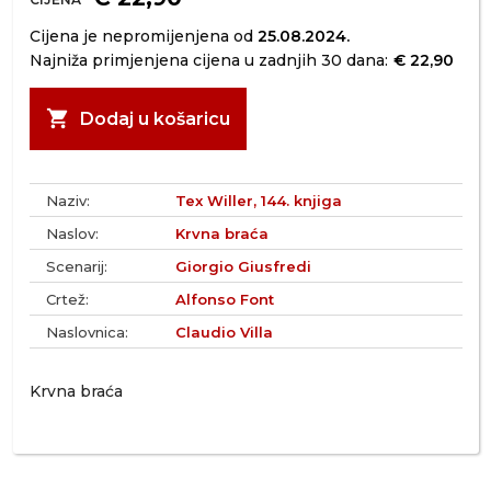
Cijena je nepromijenjena od
25.08.2024.
Najniža primjenjena cijena u zadnjih 30 dana:
€ 22,90
shopping_cart
Dodaj u košaricu
Naziv:
Tex Willer, 144. knjiga
Naslov:
Krvna braća
Scenarij:
Giorgio Giusfredi
Crtež:
Alfonso Font
Naslovnica:
Claudio Villa
Krvna braća