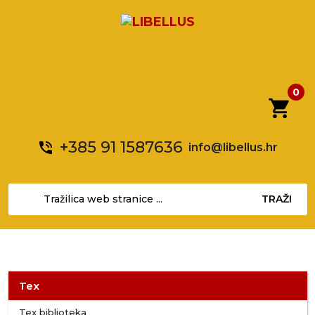
0
shopping_cart
+385 91 1587636
phone_in_talk
info@libellus.hr
TRAŽI
Tex
Tex biblioteka