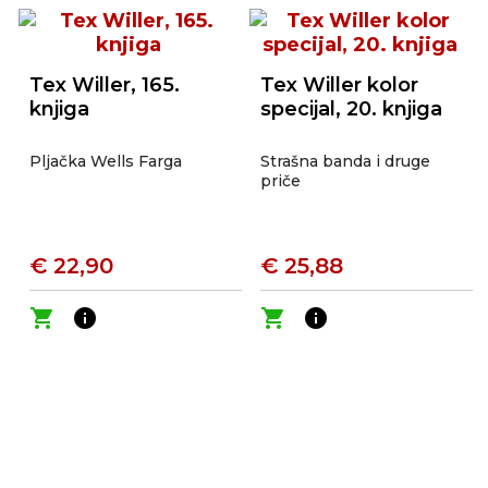
Tex Willer, 165.
Tex Willer kolor
knjiga
specijal, 20. knjiga
Pljačka Wells Farga
Strašna banda i druge
priče
€ 22,90
€ 25,88
shopping_cart
info
shopping_cart
info