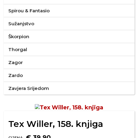
Spirou & Fantasio
Sužanjstvo
Škorpion
Thorgal
Zagor
Zardo
Zavjera Srijedom
Tex Willer, 158. knjiga
€ 39,90
CIJENA