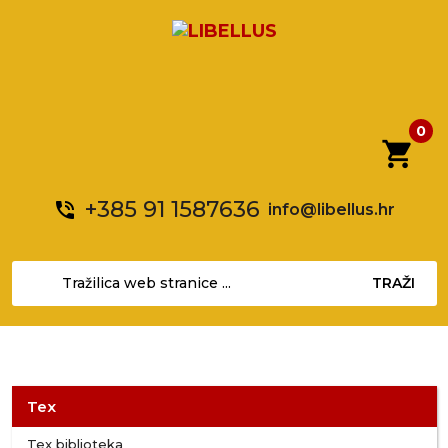
0
shopping_cart
+385 91 1587636
phone_in_talk
info@libellus.hr
TRAŽI
Tex
Tex biblioteka