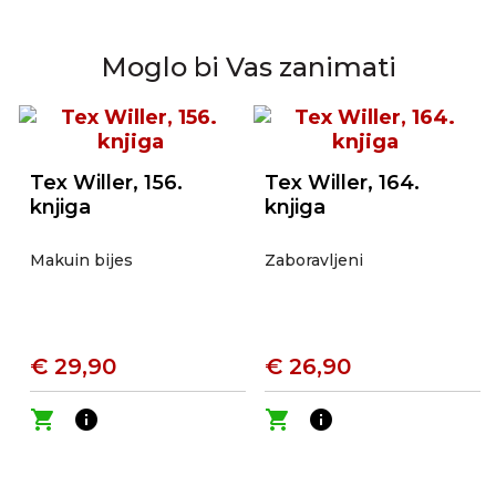
Moglo bi Vas zanimati
Tex Willer, 156.
Tex Willer, 164.
knjiga
knjiga
Makuin bijes
Zaboravljeni
€ 29,90
€ 26,90
shopping_cart
info
shopping_cart
info