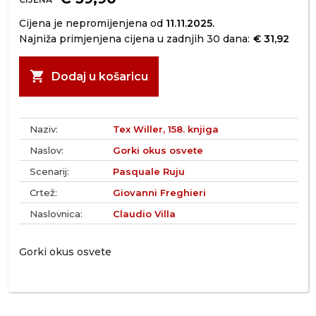
Cijena je nepromijenjena od
11.11.2025.
Najniža primjenjena cijena u zadnjih 30 dana:
€ 31,92
shopping_cart
Dodaj u košaricu
Naziv:
Tex Willer, 158. knjiga
Naslov:
Gorki okus osvete
Scenarij:
Pasquale Ruju
Crtež:
Giovanni Freghieri
Naslovnica:
Claudio Villa
Gorki okus osvete