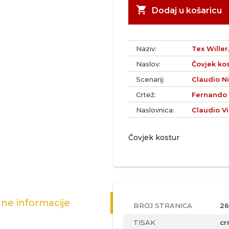
shopping_cart
Dodaj u košaricu
Naziv:
Tex Willer,
Naslov:
Čovjek ko
Scenarij:
Claudio Ni
Crtež:
Fernando
Naslovnica:
Claudio Vi
Čovjek kostur
ne informacije
BROJ STRANICA
26
TISAK
cr