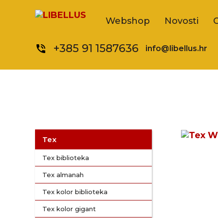
Webshop
Novosti
+385 91 1587636
phone_in_talk
info@libellus.hr
Tex
Tex biblioteka
Tex almanah
Tex kolor biblioteka
Tex kolor gigant