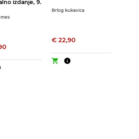
alno izdanje, 9.
Brlog kukavica
ames
€ 22,90
90
shopping_cart
info
o