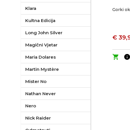
Klara
Gorki o
Kultna Edicija
Long John Silver
€ 39,
Magični Vjetar
shopping_cart
inf
Maria Dolares
Martin Mystère
Mister No
Nathan Never
Nero
Nick Raider