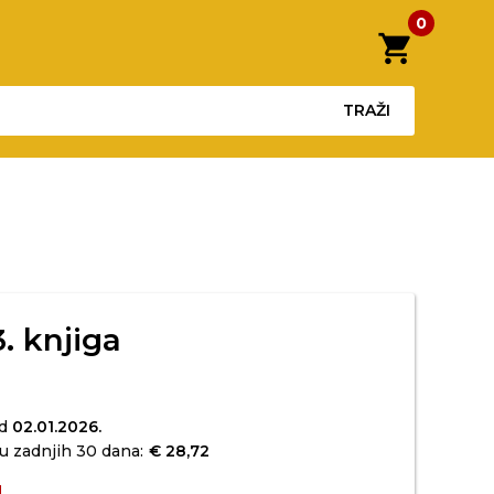
0
shopping_cart
TRAŽI
3. knjiga
od
02.01.2026.
u zadnjih 30 dana:
€ 28,72