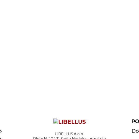
PO
Do
LIBELLUS d.o.o.
Plohi 14, 10431 Sveta Nedelja - Hrvatska