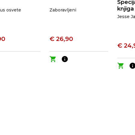
Specij
knjiga
kus osvete
Zaboravljeni
Jesse J
90
€ 26,90
€ 24,
o
shopping_cart
info
shopping_cart
inf