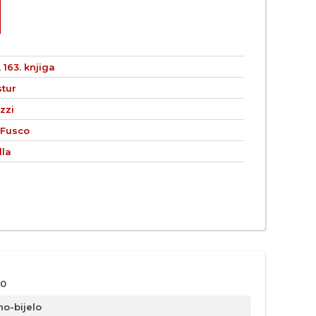
 163. knjiga
stur
zzi
 Fusco
lla
0
no-bijelo