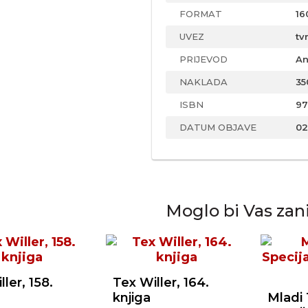
FORMAT
16
UVEZ
tv
PRIJEVOD
An
NAKLADA
35
ISBN
97
DATUM OBJAVE
02
Moglo bi Vas zan
ler, 158.
Tex Willer, 164.
knjiga
Mladi 