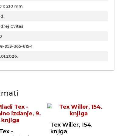
0 x 210 mm
rdi
drej Cvitaš
0
8-953-365-615-1
.01.2026.
imati
Tex Willer, 154.
Tex -
knjiga