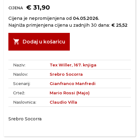
€ 31,90
CIJENA
Cijena je nepromijenjena od
04.05.2026.
Najniža primjenjena cijena u zadnjih 30 dana:
€ 25,52
shopping_cart
Dodaj u košaricu
Naziv:
Tex Willer, 167. knjiga
Naslov:
Srebro Socorra
Scenarij:
Gianfranco Manfredi
Crtež:
Mario Rossi (Majo)
Naslovnica:
Claudio Villa
Srebro Socorra