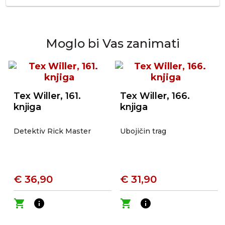
Moglo bi Vas zanimati
Tex Willer, 161.
Tex Willer, 166.
knjiga
knjiga
Detektiv Rick Master
Ubojičin trag
€ 36,90
€ 31,90
shopping_cart
info
shopping_cart
info