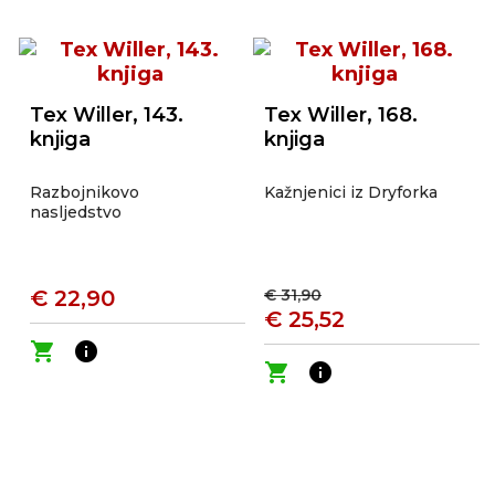
Tex Willer, 143.
Tex Willer, 168.
knjiga
knjiga
Razbojnikovo
Kažnjenici iz Dryforka
nasljedstvo
€ 22,90
€ 31,90
€ 25,52
shopping_cart
info
shopping_cart
info