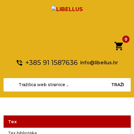
0
shopping_cart
+385 91 1587636
phone_in_talk
info@libellus.hr
TRAŽI
Tex
Tex biblioteka