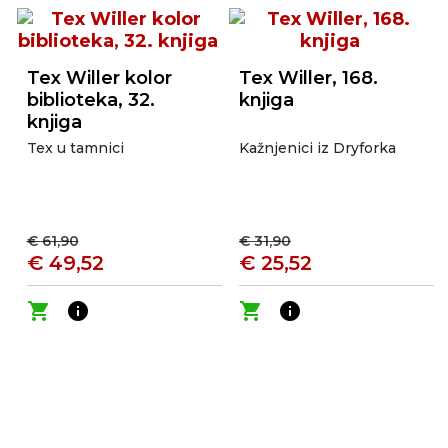
Tex Willer kolor
Tex Willer, 168.
biblioteka, 32.
knjiga
knjiga
Tex u tamnici
Kažnjenici iz Dryforka
€ 61,90
€ 31,90
€ 49,52
€ 25,52
shopping_cart
info
shopping_cart
info