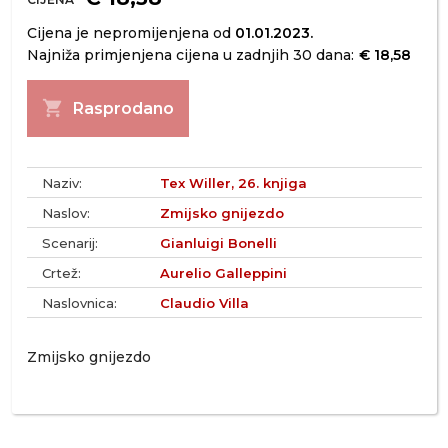
Cijena je nepromijenjena od
01.01.2023.
Najniža primjenjena cijena u zadnjih 30 dana:
€ 18,58
shopping_cart
Rasprodano
Naziv:
Tex Willer, 26. knjiga
Naslov:
Zmijsko gnijezdo
Scenarij:
Gianluigi Bonelli
Crtež:
Aurelio Galleppini
Naslovnica:
Claudio Villa
Zmijsko gnijezdo