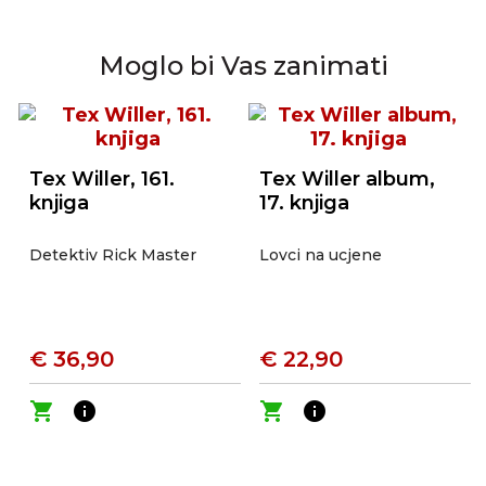
Moglo bi Vas zanimati
Tex Willer, 161.
Tex Willer album,
knjiga
17. knjiga
Detektiv Rick Master
Lovci na ucjene
€ 36,90
€ 22,90
shopping_cart
info
shopping_cart
info