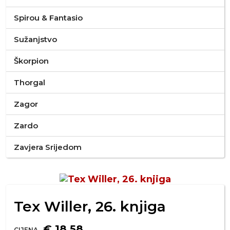
Spirou & Fantasio
Sužanjstvo
Škorpion
Thorgal
Zagor
Zardo
Zavjera Srijedom
Tex Willer, 26. knjiga
€ 18,58
CIJENA