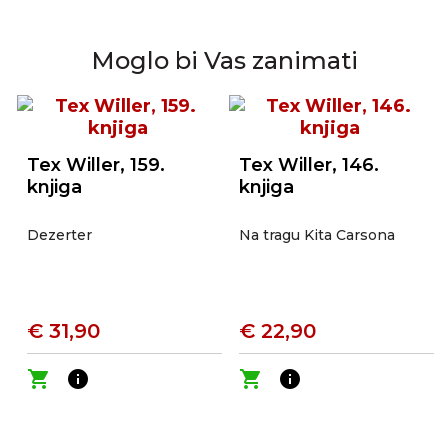
Moglo bi Vas zanimati
Tex Willer, 159.
Tex Willer, 146.
knjiga
knjiga
Dezerter
Na tragu Kita Carsona
€ 31,90
€ 22,90
shopping_cart
info
shopping_cart
info