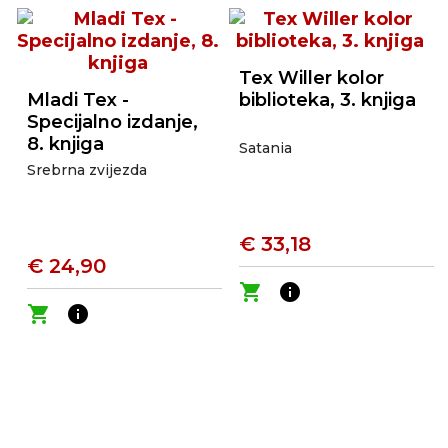
Tex Willer kolor
Mladi Tex -
biblioteka, 3. knjiga
Specijalno izdanje,
8. knjiga
Satania
Srebrna zvijezda
€ 33,18
€ 24,90
shopping_cart
info
shopping_cart
info