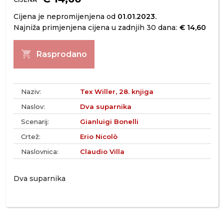
Cijena je nepromijenjena od
01.01.2023.
Najniža primjenjena cijena u zadnjih 30 dana:
€ 14,60
shopping_cart
Rasprodano
Naziv:
Tex Willer, 28. knjiga
Naslov:
Dva suparnika
Scenarij:
Gianluigi Bonelli
Crtež:
Erio Nicolò
Naslovnica:
Claudio Villa
Dva suparnika