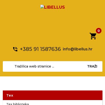
0
shopping_cart
+385 91 1587636
phone_in_talk
info@libellus.hr
TRAŽI
Tex
Tex biblioteka