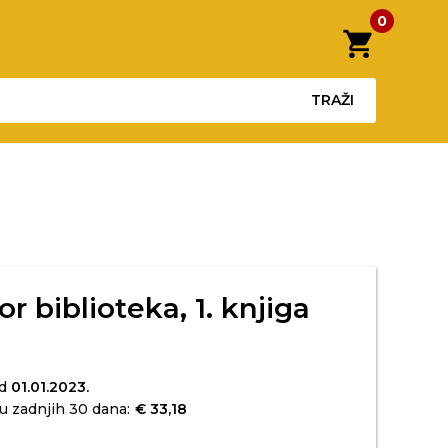
0
shopping_cart
TRAŽI
or biblioteka, 1. knjiga
od
01.01.2023.
u zadnjih 30 dana:
€ 33,18