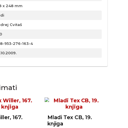
8 x 248 mm
rdi
drej Cvitaš
0
8-953-276-163-4
.10.2009.
imati
ller, 167.
Mladi Tex CB, 19.
knjiga