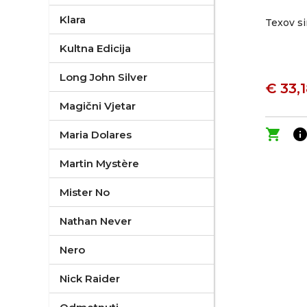
Klara
Texov s
Kultna Edicija
Long John Silver
€ 33,
Magični Vjetar
shopping_cart
inf
Maria Dolares
Martin Mystère
Mister No
Nathan Never
Nero
Nick Raider