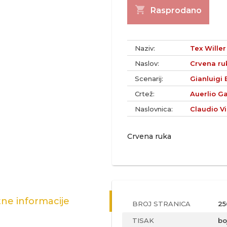
shopping_cart
Rasprodano
Naziv:
Tex Willer 
Naslov:
Crvena ru
Scenarij:
Gianluigi 
Crtež:
Auerlio Ga
Naslovnica:
Claudio Vi
Crvena ruka
ne informacije
BROJ STRANICA
25
TISAK
bo