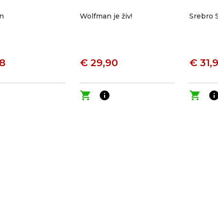
in
Wolfman je živ!
Srebro 
18
€ 29,90
€ 31,
o
shopping_cart
info
shopping_cart
inf