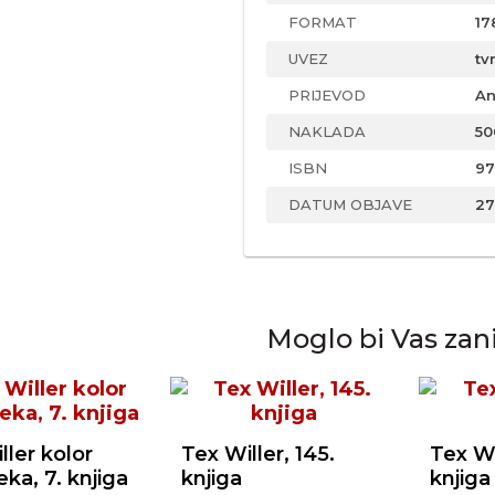
FORMAT
17
UVEZ
tv
PRIJEVOD
An
NAKLADA
50
ISBN
97
DATUM OBJAVE
27
Moglo bi Vas zan
ller kolor
Tex Willer, 145.
Tex Wi
eka, 7. knjiga
knjiga
knjiga