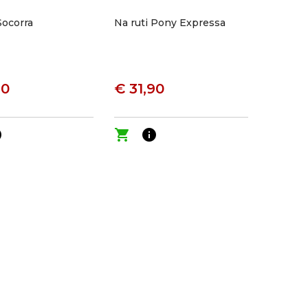
Socorra
Na ruti Pony Expressa
90
€ 31,90
o
shopping_cart
info