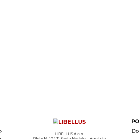
PO
Do
LIBELLUS d.o.o.
Plohi 14, 10431 Sveta Nedelja - Hrvatska