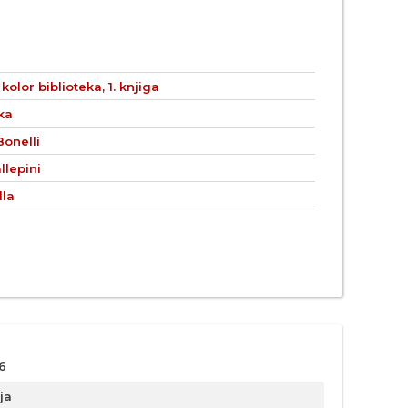
kolor biblioteka, 1. knjiga
ka
Bonelli
llepini
lla
6
ja