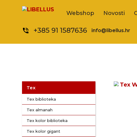
Webshop
Novosti
+385 91 1587636
phone_in_talk
info@libellus.hr
Tex
Tex biblioteka
Tex almanah
Tex kolor biblioteka
Tex kolor gigant