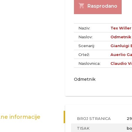
shopping_cart
Rasprodano
Naziv:
Tex Willer 
Naslov:
Odmetnik
Scenarij:
Gianluigi 
Crtež:
Auerlio Ga
Naslovnica:
Claudio Vi
Odmetnik
ne informacije
BROJ STRANICA
29
TISAK
bo