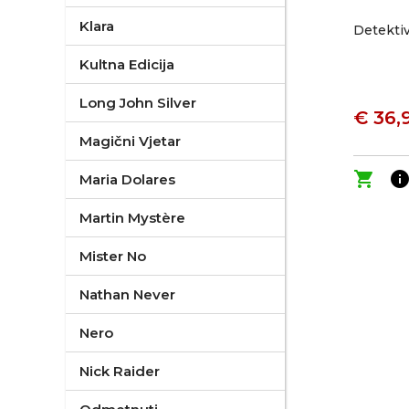
Klara
Detekti
Kultna Edicija
Long John Silver
€ 36,
Magični Vjetar
shopping_cart
inf
Maria Dolares
Martin Mystère
Mister No
Nathan Never
Nero
Nick Raider