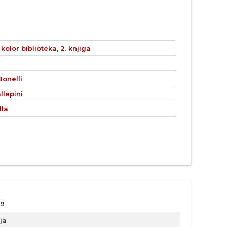
kolor biblioteka, 2. knjiga
Bonelli
llepini
lla
9
ja