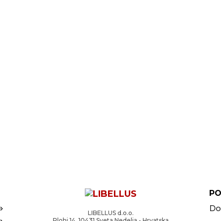
PO
Do
LIBELLUS d.o.o.
Plohi 14, 10431 Sveta Nedelja - Hrvatska