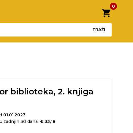
0
shopping_cart
TRAŽI
or biblioteka, 2. knjiga
od
01.01.2023.
u zadnjih 30 dana:
€ 33,18