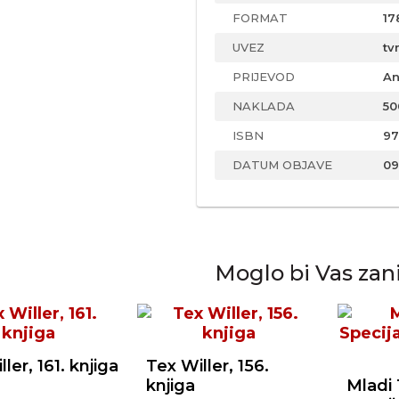
FORMAT
17
UVEZ
tv
PRIJEVOD
An
NAKLADA
50
ISBN
97
DATUM OBJAVE
09
Moglo bi Vas zan
ler, 161. knjiga
Tex Willer, 156.
knjiga
Mladi 