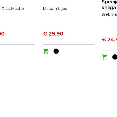
Specij
knjiga
v Rick Master
Makuin bijes
Srebrna
90
€ 29,90
€ 24,
o
shopping_cart
info
shopping_cart
inf