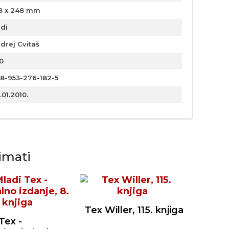
8 x 248 mm
rdi
drej Cvitaš
0
8-953-276-182-5
.01.2010.
imati
Tex Willer, 115. knjiga
Tex -