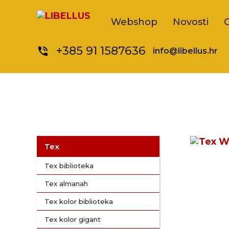
Webshop
Novosti
+385 91 1587636
phone_in_talk
info@libellus.hr
Tex
Tex biblioteka
Tex almanah
Tex kolor biblioteka
Tex kolor gigant