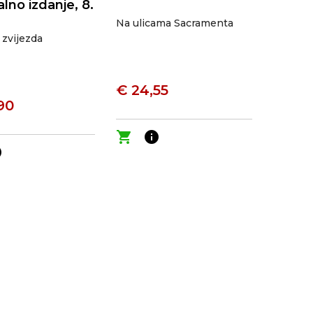
alno izdanje, 8.
Na ulicama Sacramenta
 zvijezda
€ 24,55
90
shopping_cart
info
o