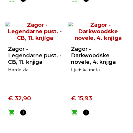
Zagor -
Zagor -
Legendarne pust. -
Darkwoodske
CB, 11. knjiga
novele, 4. knjiga
Horde zla
Ljudska meta
€ 32,90
€ 15,93
shopping_cart
info
shopping_cart
info