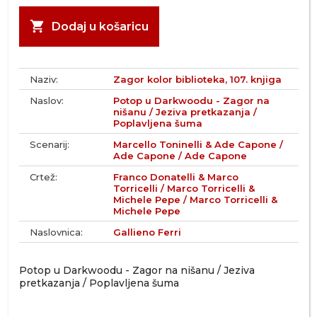
shopping_cart
Dodaj u košaricu
Naziv:
Zagor kolor biblioteka, 107. knjiga
Naslov:
Potop u Darkwoodu - Zagor na
nišanu / Jeziva pretkazanja /
Poplavljena šuma
Scenarij:
Marcello Toninelli & Ade Capone /
Ade Capone / Ade Capone
Crtež:
Franco Donatelli & Marco
Torricelli / Marco Torricelli &
Michele Pepe / Marco Torricelli &
Michele Pepe
Naslovnica:
Gallieno Ferri
Potop u Darkwoodu - Zagor na nišanu / Jeziva
pretkazanja / Poplavljena šuma