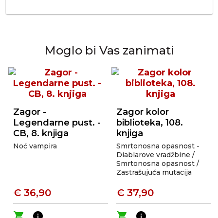
Moglo bi Vas zanimati
Zagor -
Zagor kolor
Legendarne pust. -
biblioteka, 108.
CB, 8. knjiga
knjiga
Noć vampira
Smrtonosna opasnost -
Diablarove vradžbine /
Smrtonosna opasnost /
Zastrašujuća mutacija
€ 36,90
€ 37,90
shopping_cart
info
shopping_cart
info