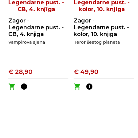
Zagor -
Zagor -
Legendarne pust. -
Legendarne pust. -
CB, 4. knjiga
kolor, 10. knjiga
Vampirova sjena
Teror šestog planeta
€ 28,90
€ 49,90
shopping_cart
info
shopping_cart
info