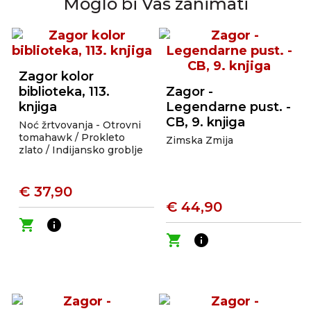
Moglo bi Vas zanimati
Zagor kolor
biblioteka, 113.
Zagor -
knjiga
Legendarne pust. -
CB, 9. knjiga
Noć žrtvovanja - Otrovni
tomahawk / Prokleto
Zimska Zmija
zlato / Indijansko groblje
€ 37,90
€ 44,90
shopping_cart
info
shopping_cart
info