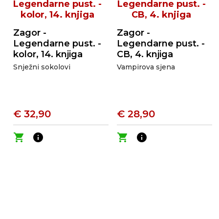
Zagor -
Zagor -
Legendarne pust. -
Legendarne pust. -
kolor, 14. knjiga
CB, 4. knjiga
Snježni sokolovi
Vampirova sjena
€ 32,90
€ 28,90
shopping_cart
info
shopping_cart
info