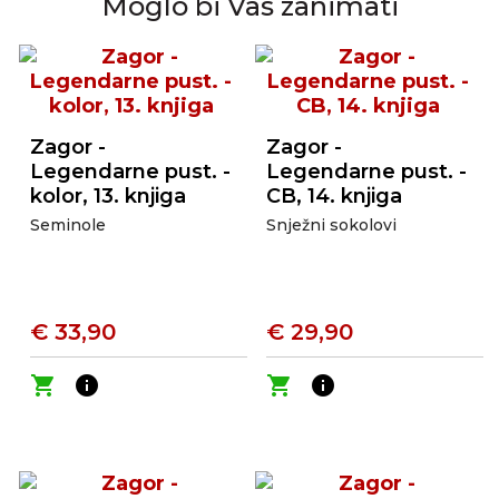
Moglo bi Vas zanimati
Zagor -
Zagor -
Legendarne pust. -
Legendarne pust. -
kolor, 13. knjiga
CB, 14. knjiga
Seminole
Snježni sokolovi
€ 33,90
€ 29,90
shopping_cart
info
shopping_cart
info