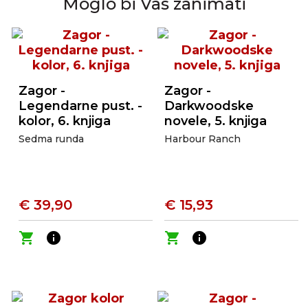
Moglo bi Vas zanimati
Zagor -
Zagor -
Legendarne pust. -
Darkwoodske
kolor, 6. knjiga
novele, 5. knjiga
Sedma runda
Harbour Ranch
€ 39,90
€ 15,93
shopping_cart
info
shopping_cart
info