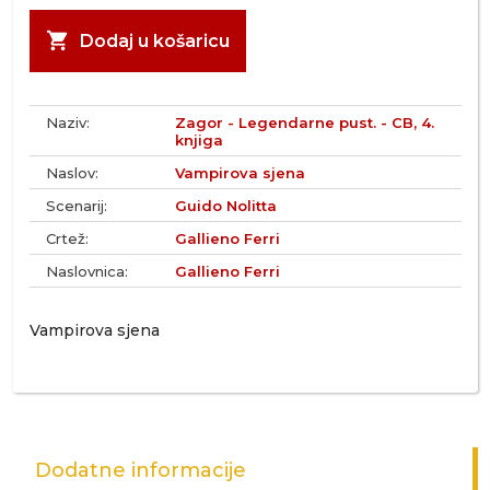
shopping_cart
Dodaj u košaricu
Naziv:
Zagor - Legendarne pust. - CB, 4.
knjiga
Naslov:
Vampirova sjena
Scenarij:
Guido Nolitta
Crtež:
Gallieno Ferri
Naslovnica:
Gallieno Ferri
Vampirova sjena
Dodatne informacije