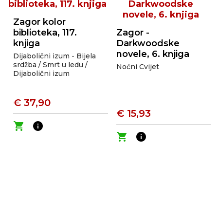
Zagor kolor
biblioteka, 117.
Zagor -
knjiga
Darkwoodske
novele, 6. knjiga
Dijabolični izum - Bijela
srdžba / Smrt u ledu /
Noćni Cvijet
Dijabolični izum
€ 37,90
€ 15,93
shopping_cart
info
shopping_cart
info