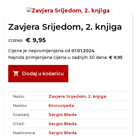
Zavjera Srijedom, 2. knjiga
€ 9,95
CIJENA
Cijena je nepromijenjena od
01.01.2024.
Najniža primjenjena cijena u zadnjih 30 dana:
€ 9,95
shopping_cart
Dodaj u košaricu
Naziv:
Zavjera Srijedom, 2. knjiga
Naslov:
Encrucijada
Scenarij:
Sergio Bleda
Crtež:
Sergio Bleda
Naslovnica:
Sergio Bleda