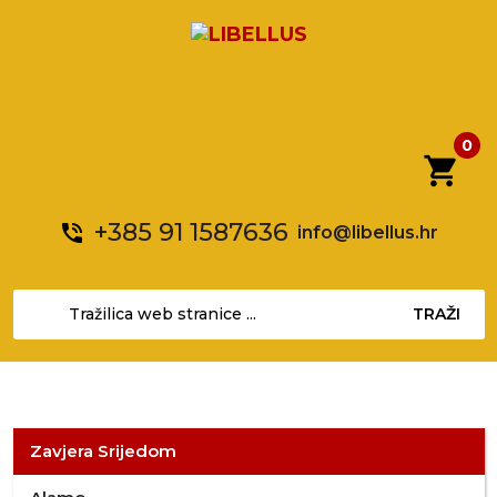
0
shopping_cart
+385 91 1587636
phone_in_talk
info@libellus.hr
TRAŽI
Zavjera Srijedom