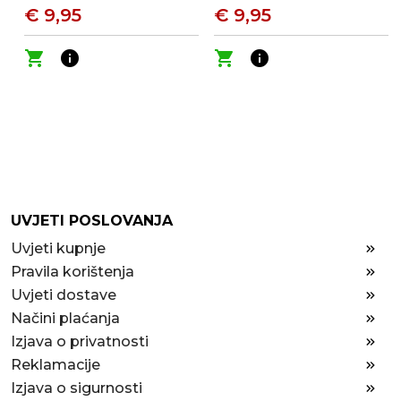
€ 9,95
€ 9,95
shopping_cart
info
shopping_cart
info
UVJETI POSLOVANJA
Uvjeti kupnje
Pravila korištenja
Uvjeti dostave
Načini plaćanja
Izjava o privatnosti
Reklamacije
Izjava o sigurnosti