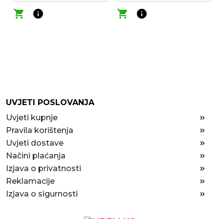
shopping_cart
info
shopping_cart
info
UVJETI POSLOVANJA
Uvjeti kupnje
Pravila korištenja
Uvjeti dostave
Načini plaćanja
Izjava o privatnosti
Reklamacije
Izjava o sigurnosti