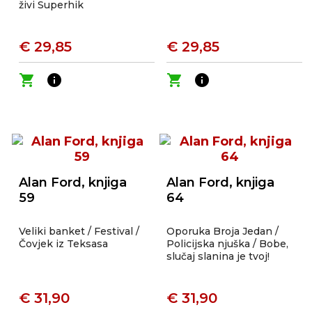
živi Superhik
€ 29,85
€ 29,85
shopping_cart
info
shopping_cart
info
Alan Ford, knjiga
Alan Ford, knjiga
59
64
Veliki banket / Festival /
Oporuka Broja Jedan /
Čovjek iz Teksasa
Policijska njuška / Bobe,
slučaj slanina je tvoj!
€ 31,90
€ 31,90