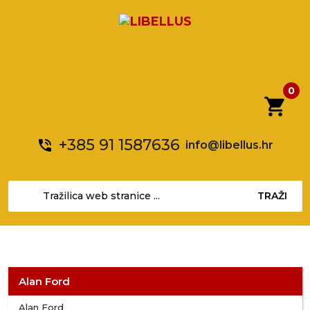
0
shopping_cart
+385 91 1587636
phone_in_talk
info@libellus.hr
TRAŽI
Alan Ford
Alan Ford