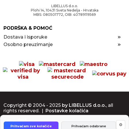
LIBELLUS d.o.o.
Plohi 14, 10431 Sveta Nedelja - Hrvatska
MBS: 080501772, OIB: 40789119569
PODRŠKA & POMOĆ
Dostava i isporuke
Osobno preuzimanje
Copyright © 2004 - 2025
by LIBELLUS d.o.o.
, all
rights reserved. |
Postavke kolačića
Crew 803
⚙
Prihvaćam sve kolačiće
Prihvaćam odabrane