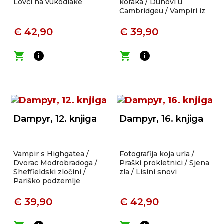
Lovci na vukodlake
koraka / Duhovi u
Cambridgeu / Vampiri iz
grada duhova
€ 42,90
€ 39,90
shopping_cart
info
shopping_cart
info
Dampyr, 12. knjiga
Dampyr, 16. knjiga
Vampir s Highgatea /
Fotografija koja urla /
Dvorac Modrobradoga /
Praški prokletnici / Sjena
Sheffieldski zločini /
zla / Lisini snovi
Pariško podzemlje
€ 39,90
€ 42,90