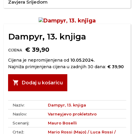
Zavjera Srijedom
Dampyr, 13. knjiga
€ 39,90
CIJENA
Cijena je nepromijenjena od
10.05.2024.
Najniža primjenjena cijena u zadnjih 30 dana:
€ 39,90
shopping_cart
Dodaj u košaricu
Naziv:
Dampyr, 13. knjiga
Naslov:
Varneyjevo prokletstvo
Scenarij:
Mauro Boselli
Crtež:
Mario Rossi (Majo) / Luca Rossi /