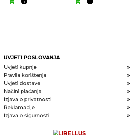
shopping_cart
info
shopping_cart
info
UVJETI POSLOVANJA
Uvjeti kupnje
Pravila korištenja
Uvjeti dostave
Načini plaćanja
Izjava o privatnosti
Reklamacije
Izjava o sigurnosti