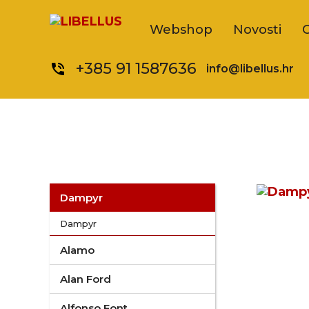
Webshop
Novosti
+385 91 1587636
phone_in_talk
info@libellus.hr
Dampyr
Dampyr
Alamo
Alan Ford
Alfonso Font