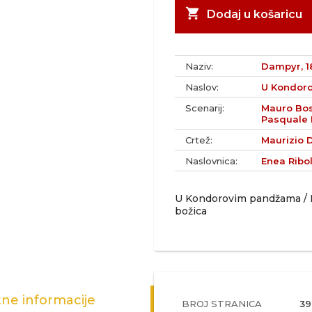
shopping_cart
Dodaj u košaricu
Naziv:
Dampyr, 18
Naslov:
U Kondor
Scenarij:
Mauro Bose
Pasquale 
Crtež:
Maurizio D
Naslovnica:
Enea Ribol
U Kondorovim pandžama / Pu
božica
ne informacije
BROJ STRANICA
39