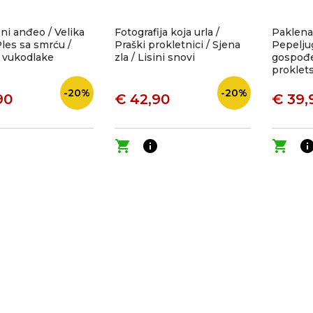
i anđeo / Velika
Fotografija koja urla /
Paklena
Ples sa smrću /
Praški prokletnici / Sjena
Pepeljug
a vukodlake
zla / Lisini snovi
gospođe
proklet
-20%
-20%
90
€ 42,90
€ 39,
o
shopping_cart
info
shopping_cart
inf