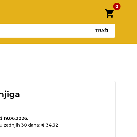
0
shopping_cart
TRAŽI
njiga
2
od
19.06.2026.
u zadnjih 30 dana:
€ 34,32