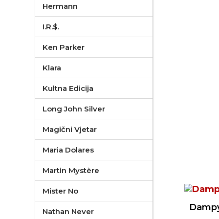
Hermann
I.R.$.
Ken Parker
Klara
Kultna Edicija
Long John Silver
Magični Vjetar
Maria Dolares
Martin Mystère
Mister No
Dampyr
Nathan Never