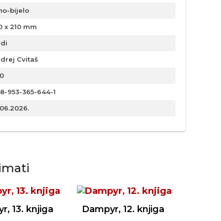
no-bijelo
0 x 210 mm
rdi
drej Cvitaš
0
8-953-365-644-1
.06.2026.
imati
, 13. knjiga
Dampyr, 12. knjiga