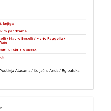
. knjiga
ovim pandžama
lli / Mauro Boselli / Mario Faggella /
Ruju
otti & Fabrizio Russo
di
stinja Atacama / Koljači s Anda / Egipatska
2