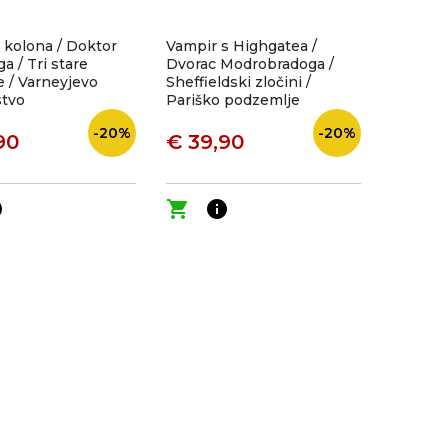
 kolona / Doktor
Vampir s Highgatea /
a / Tri stare
Dvorac Modrobradoga /
 / Varneyjevo
Sheffieldski zločini /
stvo
Pariško podzemlje
-20%
-20%
90
€ 39,90
o
shopping_cart
info