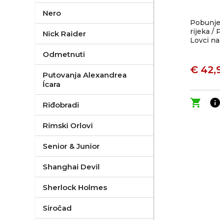
Nero
Pobunjen
rijeka / 
Nick Raider
Lovci n
Odmetnuti
€ 42,
Putovanja Alexandrea
Ícara
shopping_cart
inf
Riđobradi
Rimski Orlovi
Senior & Junior
Shanghai Devil
Sherlock Holmes
Siročad