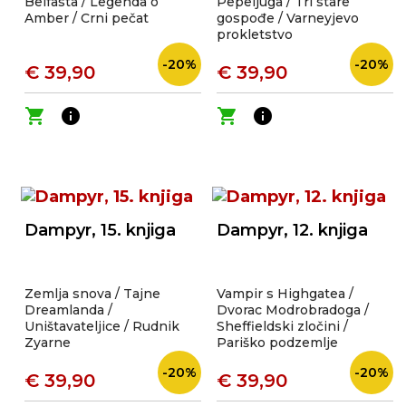
Belfasta / Legenda o
Pepeljuga / Tri stare
Amber / Crni pečat
gospođe / Varneyjevo
prokletstvo
-20%
-20%
€ 39,90
€ 39,90
shopping_cart
info
shopping_cart
info
Dampyr, 15. knjiga
Dampyr, 12. knjiga
Zemlja snova / Tajne
Vampir s Highgatea /
Dreamlanda /
Dvorac Modrobradoga /
Uništavateljice / Rudnik
Sheffieldski zločini /
Zyarne
Pariško podzemlje
-20%
-20%
€ 39,90
€ 39,90