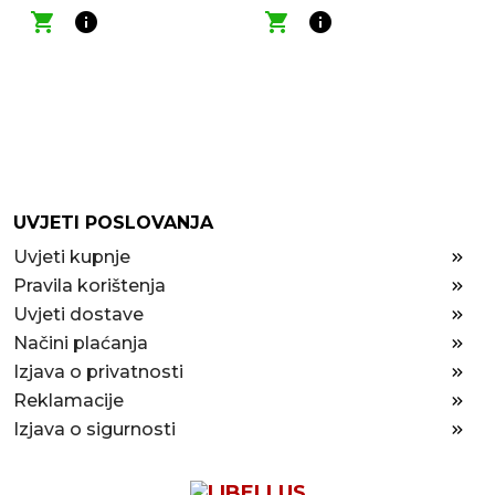
shopping_cart
info
shopping_cart
info
UVJETI POSLOVANJA
Uvjeti kupnje
Pravila korištenja
Uvjeti dostave
Načini plaćanja
Izjava o privatnosti
Reklamacije
Izjava o sigurnosti