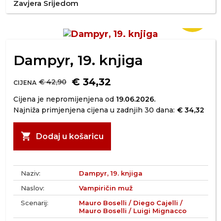
Zavjera Srijedom
-20%
Dampyr, 19. knjiga
€ 34,32
€ 42,90
CIJENA
Cijena je nepromijenjena od
19.06.2026.
Najniža primjenjena cijena u zadnjih 30 dana:
€ 34,32
shopping_cart
Dodaj u košaricu
Naziv:
Dampyr, 19. knjiga
Naslov:
Vampiričin muž
Scenarij:
Mauro Boselli / Diego Cajelli /
Mauro Boselli / Luigi Mignacco