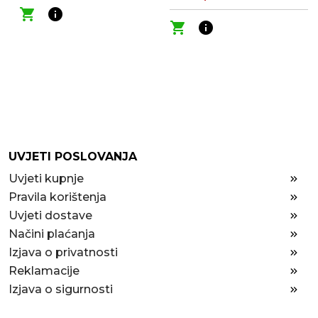
shopping_cart
info
shopping_cart
info
UVJETI POSLOVANJA
Uvjeti kupnje
Pravila korištenja
Uvjeti dostave
Načini plaćanja
Izjava o privatnosti
Reklamacije
Izjava o sigurnosti