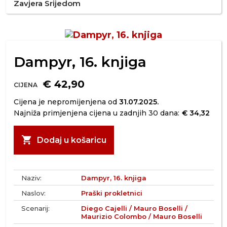
Zavjera Srijedom
Dampyr, 16. knjiga
€ 42,90
CIJENA
Cijena je nepromijenjena od
31.07.2025.
Najniža primjenjena cijena u zadnjih 30 dana:
€ 34,32
shopping_cart
Dodaj u košaricu
Naziv:
Dampyr, 16. knjiga
Naslov:
Praški prokletnici
Scenarij:
Diego Cajelli / Mauro Boselli /
Maurizio Colombo / Mauro Boselli