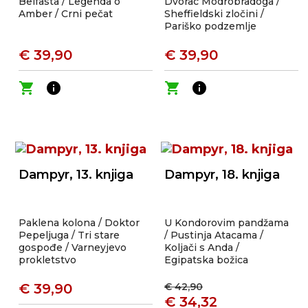
Belfasta / Legenda o
Dvorac Modrobradoga /
Amber / Crni pečat
Sheffieldski zločini /
Pariško podzemlje
€ 39,90
€ 39,90
shopping_cart
info
shopping_cart
info
Dampyr, 13. knjiga
Dampyr, 18. knjiga
Paklena kolona / Doktor
U Kondorovim pandžama
Pepeljuga / Tri stare
/ Pustinja Atacama /
gospođe / Varneyjevo
Koljači s Anda /
prokletstvo
Egipatska božica
€ 39,90
€ 42,90
€ 34,32