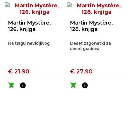
Martin Mystère,
Martin Mystère,
126. knjiga
128. knjiga
Na tragu nevidljivog
Deset zagonetki za
deset gradova
€ 21,90
€ 27,90
shopping_cart
info
shopping_cart
info