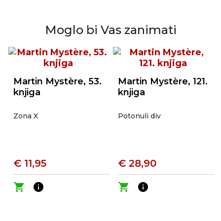
Moglo bi Vas zanimati
Martin Mystère, 53.
Martin Mystère, 121.
knjiga
knjiga
Zona X
Potonuli div
€ 11,95
€ 28,90
shopping_cart
info
shopping_cart
info