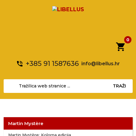
0
shopping_cart
+385 91 1587636
phone_in_talk
info@libellus.hr
TRAŽI
Martin Mystère
Martin Mystère: Kolorna edicija