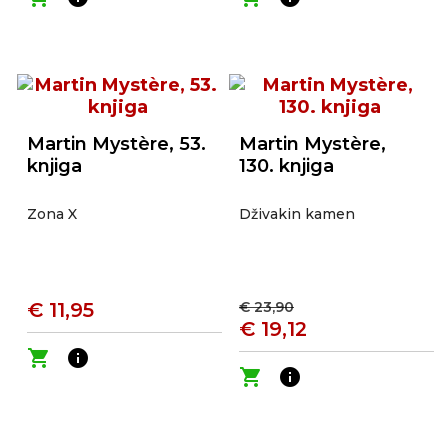
Martin Mystère, 53.
Martin Mystère,
knjiga
130. knjiga
Zona X
Dživakin kamen
€ 11,95
€ 23,90
€ 19,12
shopping_cart
info
shopping_cart
info