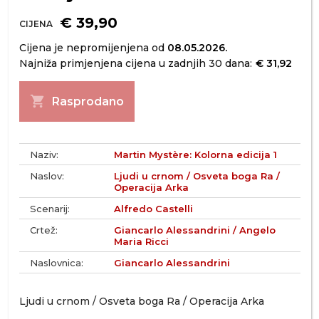
€ 39,90
CIJENA
Cijena je nepromijenjena od
08.05.2026.
Najniža primjenjena cijena u zadnjih 30 dana:
€ 31,92
shopping_cart
Rasprodano
Naziv:
Martin Mystère: Kolorna edicija 1
Naslov:
Ljudi u crnom / Osveta boga Ra /
Operacija Arka
Scenarij:
Alfredo Castelli
Crtež:
Giancarlo Alessandrini / Angelo
Maria Ricci
Naslovnica:
Giancarlo Alessandrini
Ljudi u crnom / Osveta boga Ra / Operacija Arka