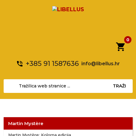
0
shopping_cart
+385 91 1587636
phone_in_talk
info@libellus.hr
TRAŽI
Martin Mystère
Martin Mystère: Kolorna edicija