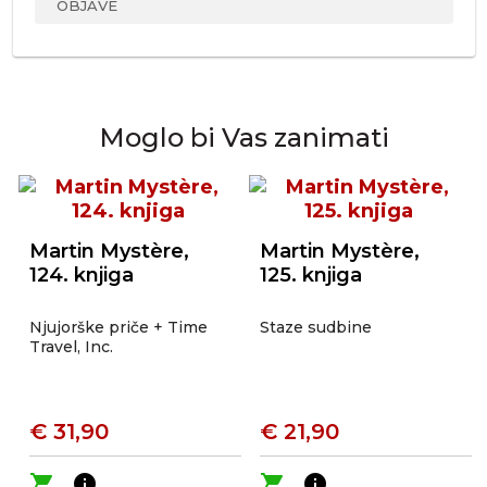
OBJAVE
Moglo bi Vas zanimati
Martin Mystère,
Martin Mystère,
124. knjiga
125. knjiga
Njujorške priče + Time
Staze sudbine
Travel, Inc.
€ 31,90
€ 21,90
shopping_cart
info
shopping_cart
info