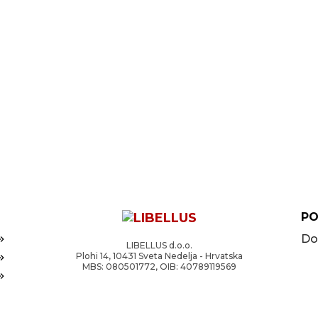
PO
Do
LIBELLUS d.o.o.
Plohi 14, 10431 Sveta Nedelja - Hrvatska
MBS: 080501772, OIB: 40789119569