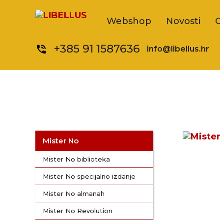
Webshop
Novosti
+385 91 1587636
phone_in_talk
info@libellus.hr
Mister No
Mister No biblioteka
Mister No specijalno izdanje
Mister No almanah
Mister No Revolution