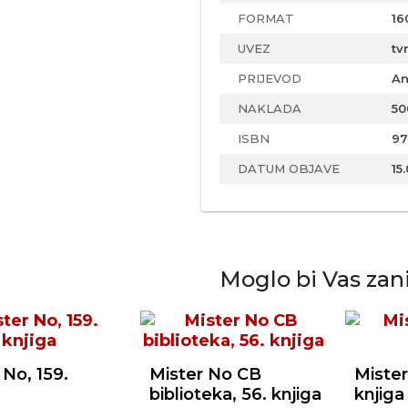
FORMAT
16
UVEZ
tv
PRIJEVOD
An
NAKLADA
50
ISBN
97
DATUM OBJAVE
15
Moglo bi Vas zan
 No, 159.
Mister No CB
Mister
biblioteka, 56. knjiga
knjiga