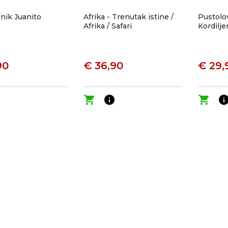
nik Juanito
Afrika - Trenutak istine /
Pustolo
Afrika / Safari
Kordilje
90
€ 36,90
€ 29,
o
shopping_cart
info
shopping_cart
inf