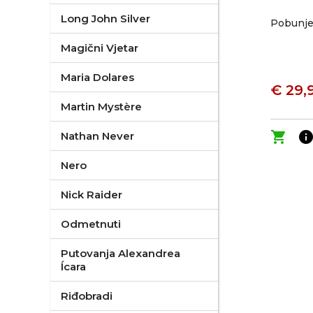
Long John Silver
Pobunje
Magični Vjetar
Maria Dolares
€ 29,
Martin Mystère
shopping_cart
inf
Nathan Never
Nero
Nick Raider
Odmetnuti
Putovanja Alexandrea
Ícara
Riđobradi