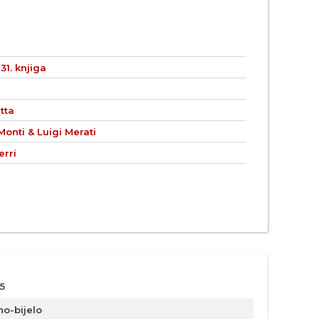
31. knjiga
tta
onti & Luigi Merati
erri
5
no-bijelo