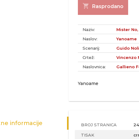
shopping_cart
Rasprodano
Naziv:
Mister No, 
Naslov:
Yanoame
Scenarij:
Guido Noli
Crtež:
Vincenzo M
Naslovnica:
Gallieno F
Yanoame
ne informacije
BROJ STRANICA
24
TISAK
cr