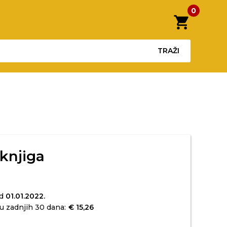
0
shopping_cart
TRAŽI
 knjiga
od
01.01.2022.
u zadnjih 30 dana:
€ 15,26