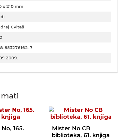
0 x 210 mm
rdi
drej Cvitaš
0
8-953276162-7
.09.2009.
imati
 No, 165.
Mister No CB
biblioteka, 61. knjiga