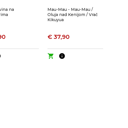
vina na
Mau-Mau - Mau-Mau /
rima
Oluja nad Kenijom / Vrač
Kikuyua
90
€ 37,90
o
shopping_cart
info