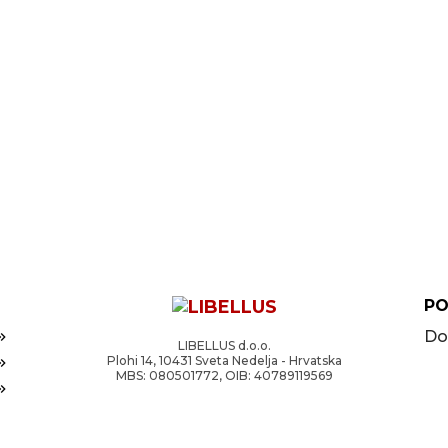
PO
Do
LIBELLUS d.o.o.
Plohi 14, 10431 Sveta Nedelja - Hrvatska
MBS: 080501772, OIB: 40789119569