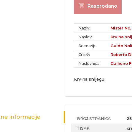
shopping_cart
Rasprodano
Naziv:
Mister No, 
Naslov:
Krv na sni
Scenarij:
Guido Noli
Crtež:
Roberto D
Naslovnica:
Gallieno F
Krv na snijegu
ne informacije
BROJ STRANICA
23
TISAK
cr