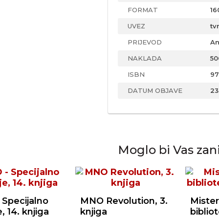
FORMAT
16
UVEZ
tv
PRIJEVOD
An
NAKLADA
50
ISBN
97
DATUM OBJAVE
23
Moglo bi Vas zan
Specijalno
MNO Revolution, 3.
Mister
, 14. knjiga
knjiga
biblio