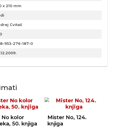
0 x 210 mm
rdi
drej Cvitaš
0
8-953-276-187-0
.12.2009.
imati
 No kolor
Mister No, 124.
teka, 50. knjiga
knjiga