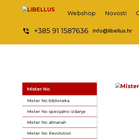
Webshop
Novosti
+385 91 1587636
phone_in_talk
info@libellus.hr
Mister No
Mister No biblioteka
Mister No specijalno izdanje
Mister No almanah
Mister No Revolution