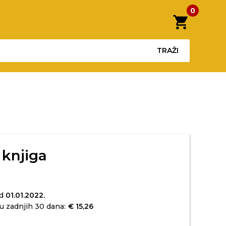
0
shopping_cart
TRAŽI
 knjiga
od
01.01.2022.
u zadnjih 30 dana:
€ 15,26