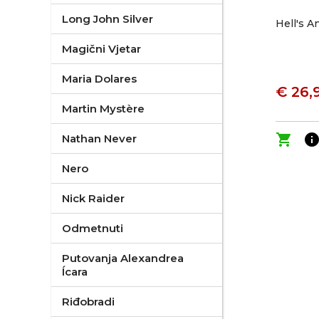
Long John Silver
Hell's A
Magični Vjetar
Maria Dolares
€ 26,
Martin Mystère
shopping_cart
inf
Nathan Never
Nero
Nick Raider
Odmetnuti
Putovanja Alexandrea
Ícara
Riđobradi