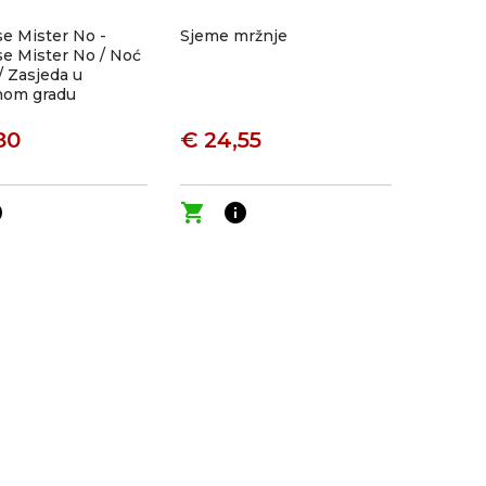
e Mister No -
Sjeme mržnje
e Mister No / Noć
/ Zasjeda u
nom gradu
80
€ 24,55
o
shopping_cart
info