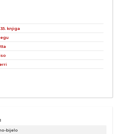
35. knjiga
jegu
tta
iso
erri
1
no-bijelo