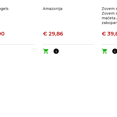
ngels
Amazonija
Zovem s
Zovem s
mačeta 
zakopa
90
€ 29,86
€ 39,
o
shopping_cart
info
shopping_cart
inf