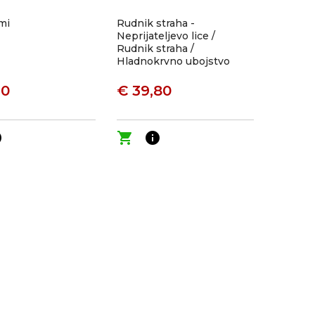
mi
Rudnik straha -
Neprijateljevo lice /
Rudnik straha /
Hladnokrvno ubojstvo
90
€ 39,80
o
shopping_cart
info