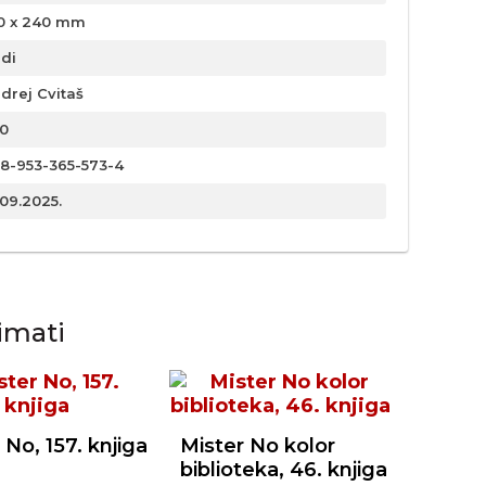
0 x 240 mm
rdi
drej Cvitaš
0
8-953-365-573-4
.09.2025.
imati
 No, 157. knjiga
Mister No kolor
biblioteka, 46. knjiga