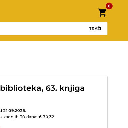
0
shopping_cart
TRAŽI
biblioteka, 63. knjiga
od
21.09.2025.
u zadnjih 30 dana:
€ 30,32