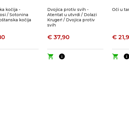
a kočija -
Dvojica protiv svih -
Oči u ta
si / Sotonina
Atentat u utvrdi / Dolazi
oštanska kočija
Kruger! / Dvojica protiv
svih
80
€ 37,90
€ 21,
o
shopping_cart
info
shopping_cart
inf