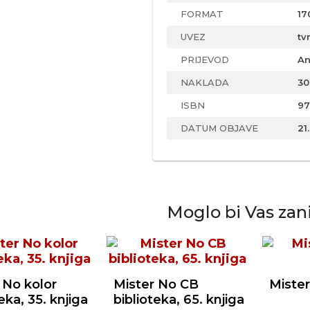
FORMAT
17
UVEZ
tv
PRIJEVOD
An
NAKLADA
30
ISBN
97
DATUM OBJAVE
21
Moglo bi Vas zan
 No kolor
Mister No CB
Mister
eka, 35. knjiga
biblioteka, 65. knjiga