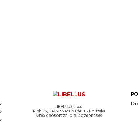
PO
Do
LIBELLUS d.o.o.
Plohi 14, 10431 Sveta Nedelja - Hrvatska
MBS: 080501772, OIB: 40789119569