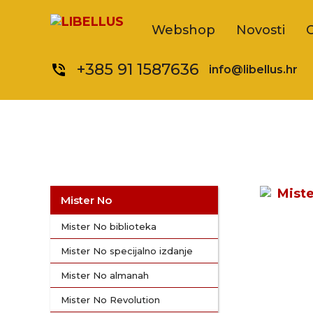
Webshop
Novosti
+385 91 1587636
phone_in_talk
info@libellus.hr
Mister No
Mister No biblioteka
Mister No specijalno izdanje
Mister No almanah
Mister No Revolution