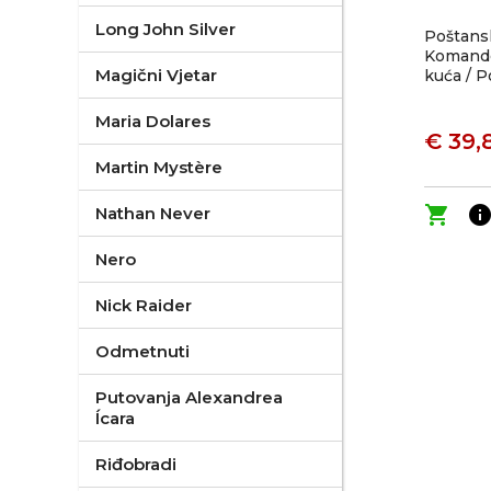
Long John Silver
Poštansk
Komando
Magični Vjetar
kuća / P
Maria Dolares
€ 39,
Martin Mystère
shopping_cart
inf
Nathan Never
Nero
Nick Raider
Odmetnuti
Putovanja Alexandrea
Ícara
Riđobradi