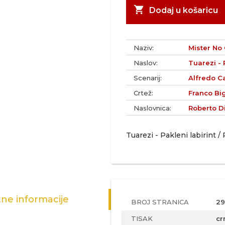
shopping_cart
Dodaj u košaricu
Naziv:
Mister No 
Naslov:
Tuarezi - 
Scenarij:
Alfredo Ca
Crtež:
Franco Big
Naslovnica:
Roberto D
Tuarezi - Pakleni labirint 
ne informacije
BROJ STRANICA
29
TISAK
cr