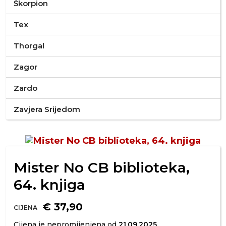
Škorpion
Tex
Thorgal
Zagor
Zardo
Zavjera Srijedom
Mister No CB biblioteka,
64. knjiga
€ 37,90
CIJENA
Cijena je nepromijenjena od
21.09.2025.