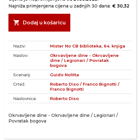
Najniža primjenjena cijena u zadnjih 30 dana:
€ 30,32
shopping_cart
Dodaj u košaricu
Naziv:
Mister No CB biblioteka, 64. knjiga
Naslov:
Okrvavljene dine - Okrvavljene
dine / Legionari / Povratak
bogova
Scenarij:
Guido Nolitta
Crtež:
Roberto Diso / Franco Bignotti /
Franco Bignotti
Naslovnica:
Roberto Diso
Okrvavljene dine - Okrvavljene dine / Legionari /
Povratak bogova