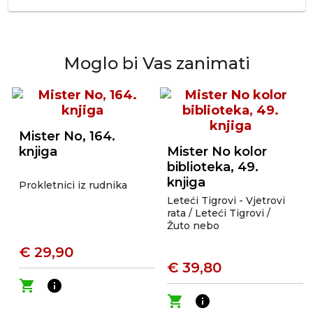
Moglo bi Vas zanimati
Mister No, 164.
knjiga
Mister No kolor
biblioteka, 49.
knjiga
Prokletnici iz rudnika
Leteći Tigrovi - Vjetrovi
rata / Leteći Tigrovi /
Žuto nebo
€ 29,90
€ 39,80
shopping_cart
info
shopping_cart
info