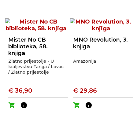
Mister No CB
MNO Revolution, 3.
biblioteka, 58.
knjiga
knjiga
Zlatno prijestolje - U
Amazonija
kraljevstvu Fanga / Lovac
/ Zlatno prijestolje
€ 36,90
€ 29,86
shopping_cart
info
shopping_cart
info