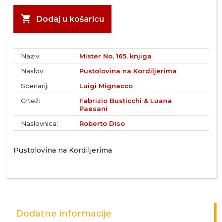
shopping_cart
Dodaj u košaricu
Naziv:
Mister No, 165. knjiga
Naslov:
Pustolovina na Kordiljerima
Scenarij:
Luigi Mignacco
Crtež:
Fabrizio Busticchi & Luana
Paesani
Naslovnica:
Roberto Diso
Pustolovina na Kordiljerima
Dodatne informacije