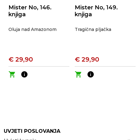
Mister No, 146.
Mister No, 149.
knjiga
knjiga
Oluja nad Amazonom
Tragična pljačka
€ 29,90
€ 29,90
shopping_cart
info
shopping_cart
info
UVJETI POSLOVANJA