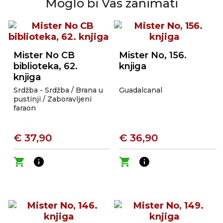
Moglo bi Vas zanimati
Mister No CB
Mister No, 156.
biblioteka, 62.
knjiga
knjiga
Srdžba - Srdžba / Brana u
Guadalcanal
pustinji / Zaboravljeni
faraon
€ 37,90
€ 36,90
shopping_cart
info
shopping_cart
info