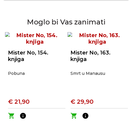
Moglo bi Vas zanimati
Mister No, 154.
Mister No, 163.
knjiga
knjiga
Pobuna
Smrt u Manausu
€ 21,90
€ 29,90
shopping_cart
info
shopping_cart
info