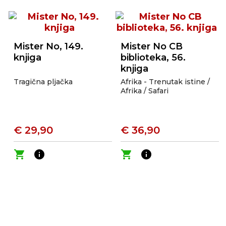
Mister No, 149.
Mister No CB
knjiga
biblioteka, 56.
knjiga
Tragična pljačka
Afrika - Trenutak istine /
Afrika / Safari
€ 29,90
€ 36,90
shopping_cart
info
shopping_cart
info