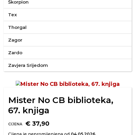
Škorpion
Tex
Thorgal
Zagor
Zardo
Zavjera Srijedom
Mister No CB biblioteka,
67. knjiga
€ 37,90
CIJENA
Cijena je nepromijenjena od
04.05.2026.