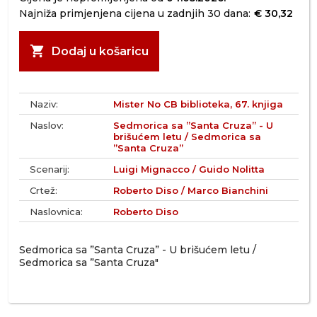
Najniža primjenjena cijena u zadnjih 30 dana:
€ 30,32
shopping_cart
Dodaj u košaricu
Naziv:
Mister No CB biblioteka, 67. knjiga
Naslov:
Sedmorica sa ”Santa Cruza” - U
brišućem letu / Sedmorica sa
”Santa Cruza”
Scenarij:
Luigi Mignacco / Guido Nolitta
Crtež:
Roberto Diso / Marco Bianchini
Naslovnica:
Roberto Diso
Sedmorica sa ”Santa Cruza” - U brišućem letu /
Sedmorica sa ”Santa Cruza"