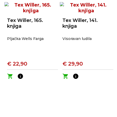
Tex Willer, 165.
Tex Willer, 141.
knjiga
knjiga
Pljačka Wells Farga
Visoravan ludila
€ 22,90
€ 29,90
shopping_cart
info
shopping_cart
info