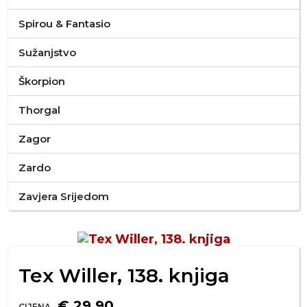
Spirou & Fantasio
Sužanjstvo
Škorpion
Thorgal
Zagor
Zardo
Zavjera Srijedom
Tex Willer, 138. knjiga
€ 29,90
CIJENA