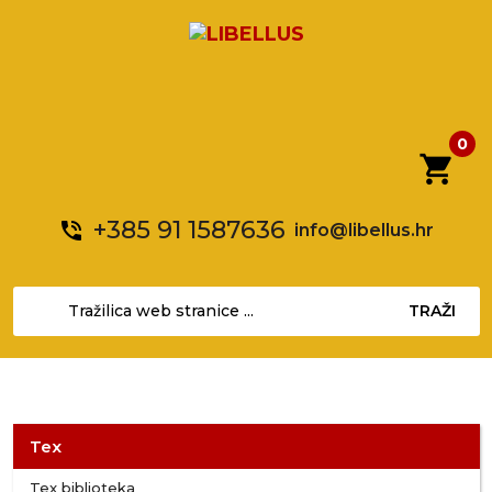
0
shopping_cart
+385 91 1587636
phone_in_talk
info@libellus.hr
TRAŽI
Tex
Tex biblioteka