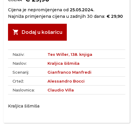
Cijena je nepromijenjena od
25.05.2024.
Najniža primjenjena cijena u zadnjih 30 dana:
€ 29,90
shopping_cart
Dodaj u košaricu
Naziv:
Tex Willer, 138. knjiga
Naslov:
Kraljica šišmiša
Scenarij:
Gianfranco Manfredi
Crtež:
Alessandro Bocci
Naslovnica:
Claudio Villa
Kraljica šišmiša