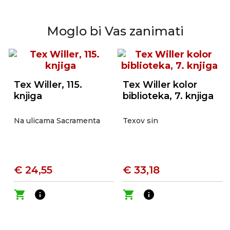
Moglo bi Vas zanimati
Tex Willer, 115.
Tex Willer kolor
knjiga
biblioteka, 7. knjiga
Na ulicama Sacramenta
Texov sin
€ 24,55
€ 33,18
shopping_cart
info
shopping_cart
info