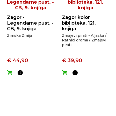
Zagor -
Zagor kolor
Legendarne pust. -
biblioteka, 121.
CB, 9. knjiga
knjiga
Zimska Zmija
Zmajevi pirati - Aljaska /
Ratnici groma / Zmajevi
pirati
€ 44,90
€ 39,90
shopping_cart
info
shopping_cart
info