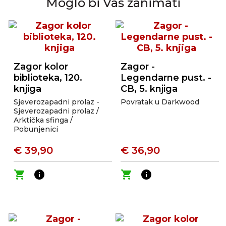
Moglo bi Vas zanimati
Zagor kolor
Zagor -
biblioteka, 120.
Legendarne pust. -
knjiga
CB, 5. knjiga
Sjeverozapadni prolaz -
Povratak u Darkwood
Sjeverozapadni prolaz /
Arktička sfinga /
Pobunjenici
€ 39,90
€ 36,90
shopping_cart
info
shopping_cart
info