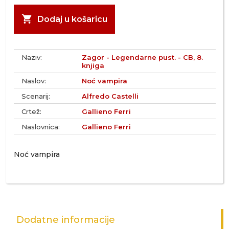
shopping_cart
Dodaj u košaricu
Naziv:
Zagor - Legendarne pust. - CB, 8.
knjiga
Naslov:
Noć vampira
Scenarij:
Alfredo Castelli
Crtež:
Gallieno Ferri
Naslovnica:
Gallieno Ferri
Noć vampira
Dodatne informacije