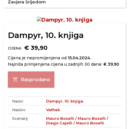
Zavjera Srijedom
Dampyr, 10. knjiga
€ 39,90
CIJENA
Cijena je nepromijenjena od
15.04.2024.
Najniža primjenjena cijena u zadnjih 30 dana:
€ 39,90
shopping_cart
Rasprodano
Naziv:
Dampyr, 10. knjiga
Naslov:
Vathek
Scenarij:
Mauro Boselli / Mauro Boselli /
Diego Cajelli / Mauro Boselli