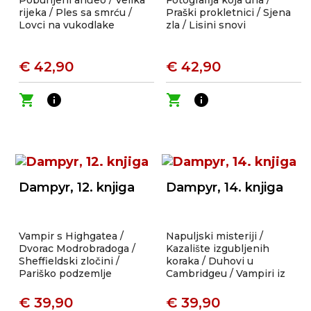
Pobunjeni anđeo / Velika
Fotografija koja urla /
rijeka / Ples sa smrću /
Praški prokletnici / Sjena
Lovci na vukodlake
zla / Lisini snovi
€ 42,90
€ 42,90
shopping_cart
info
shopping_cart
info
Dampyr, 12. knjiga
Dampyr, 14. knjiga
Vampir s Highgatea /
Napuljski misteriji /
Dvorac Modrobradoga /
Kazalište izgubljenih
Sheffieldski zločini /
koraka / Duhovi u
Pariško podzemlje
Cambridgeu / Vampiri iz
grada duhova
€ 39,90
€ 39,90