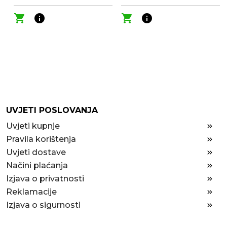
shopping_cart
info
shopping_cart
info
UVJETI POSLOVANJA
Uvjeti kupnje
Pravila korištenja
Uvjeti dostave
Načini plaćanja
Izjava o privatnosti
Reklamacije
Izjava o sigurnosti