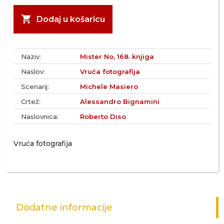
shopping_cart
Dodaj u košaricu
Naziv:
Mister No, 168. knjiga
Naslov:
Vruća fotografija
Scenarij:
Michele Masiero
Crtež:
Alessandro Bignamini
Naslovnica:
Roberto Diso
Vruća fotografija
Dodatne informacije