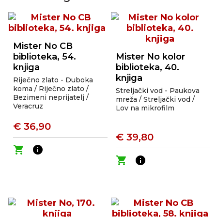
Mister No CB
biblioteka, 54.
Mister No kolor
knjiga
biblioteka, 40.
knjiga
Riječno zlato - Duboka
koma / Riječno zlato /
Streljački vod - Paukova
Bezimeni neprijatelj /
mreža / Streljački vod /
Veracruz
Lov na mikrofilm
€ 36,90
€ 39,80
shopping_cart
info
shopping_cart
info