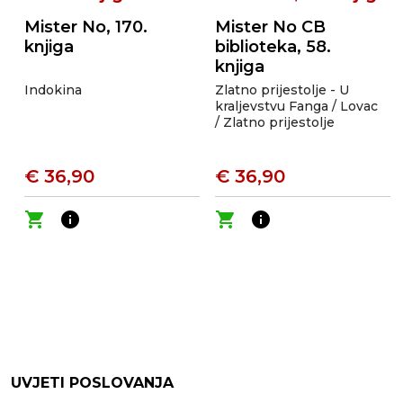
Mister No, 170.
Mister No CB
knjiga
biblioteka, 58.
knjiga
Indokina
Zlatno prijestolje - U
kraljevstvu Fanga / Lovac
/ Zlatno prijestolje
€ 36,90
€ 36,90
shopping_cart
info
shopping_cart
info
UVJETI POSLOVANJA