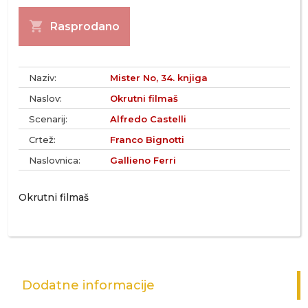
shopping_cart
Rasprodano
Naziv:
Mister No, 34. knjiga
Naslov:
Okrutni filmaš
Scenarij:
Alfredo Castelli
Crtež:
Franco Bignotti
Naslovnica:
Gallieno Ferri
Okrutni filmaš
Dodatne informacije