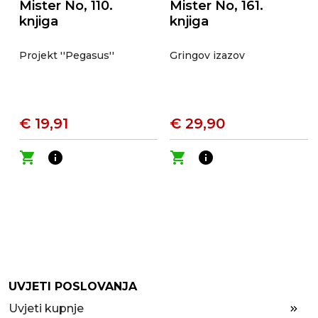
Mister No, 110.
Mister No, 161.
knjiga
knjiga
Projekt ''Pegasus''
Gringov izazov
€ 19,91
€ 29,90
shopping_cart
info
shopping_cart
info
UVJETI POSLOVANJA
Uvjeti kupnje