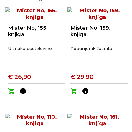
Mister No, 155.
Mister No, 159.
knjiga
knjiga
U znaku pustolovine
Pobunjenik Juanito
€ 26,90
€ 29,90
shopping_cart
info
shopping_cart
info